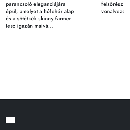
parancsoló eleganciájára
felsőrész st
épül, amelyet a hófehér alap
vonalvezeté
és a sötétkék skinny farmer
tesz igazán maivá...