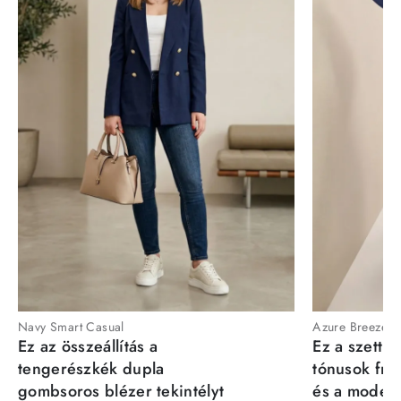
Navy Smart Casual
Azure Breeze
Ez az összeállítás a
Ez a szett a
tengerészkék dupla
tónusok fris
gombsoros blézer tekintélyt
és a moder