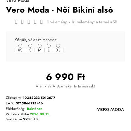
Vero Moda
Vero Moda - Női Bikini alsó
0 vélemény
-
Írj véleményt a termékről!
Kérjük, válassz méretet:
XS
S
M
L
XL
6 990 Ft
Áraink az ÁFA értékét tartalmazzák!
Cikkszám:
10342233-5013677
EAN:
5715866915416
Elérhetőség:
Raktáron
Várható szállítás:
2026.08.11.
Szállítási ár:
990 Ft-tól