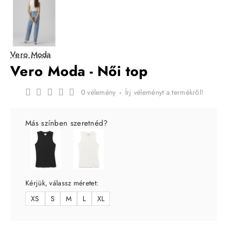
Vero Moda
Vero Moda - Női top
0 vélemény
-
Írj véleményt a termékről!
Más színben szeretnéd?
Kérjük, válassz méretet:
XS
S
M
L
XL