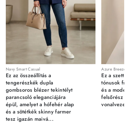
Navy Smart Casual
Azure Breeze
Ez az összeállítás a
Ez a szett a
tengerészkék dupla
tónusok fris
gombsoros blézer tekintélyt
és a moder
parancsoló eleganciájára
felsőrész st
épül, amelyet a hófehér alap
vonalvezeté
és a sötétkék skinny farmer
tesz igazán maivá...