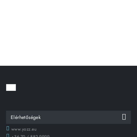
Elérhetőségek
www.yozz.eu
+36-70 / 882-9999