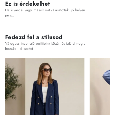
Ez is érdekelhet
Ha kíváncsi vagy, mások mit választottak, jó helyen
jársz.
Fedezd fel a stílusod
Válogass inspiráló outfiteink közül, és találd meg a
hozzád illő szettet