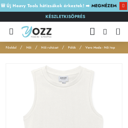
🎒 Új Heavy Tools hátizsákok érkeztek! ➡️
MEGNÉZEM
KÉSZLETKISÖPRÉS
Női
Női ruházat
Pólók
Vero Moda - Női top
h
o
m
e