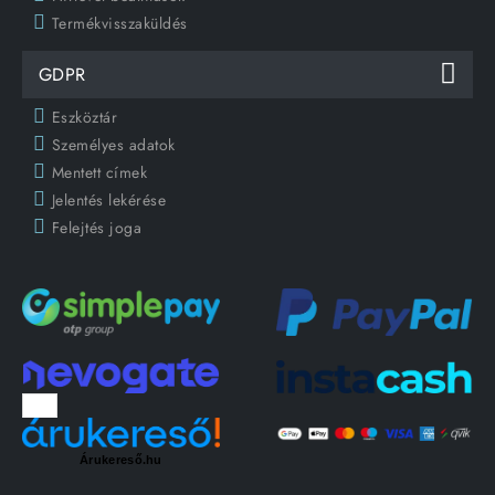
Termékvisszaküldés
GDPR
Eszköztár
Személyes adatok
Mentett címek
Jelentés lekérése
Felejtés joga
Árukereső.hu