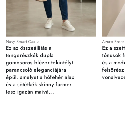
Navy Smart Casual
Azure Breeze
Ez az összeállítás a
Ez a szett a
tengerészkék dupla
tónusok fris
gombsoros blézer tekintélyt
és a moder
parancsoló eleganciájára
felsőrész st
épül, amelyet a hófehér alap
vonalvezeté
és a sötétkék skinny farmer
tesz igazán maivá...