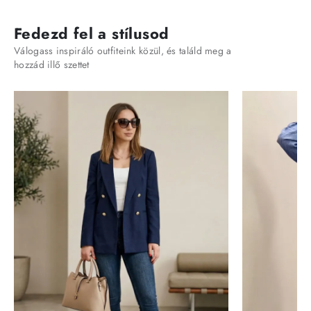
Fedezd fel a stílusod
Válogass inspiráló outfiteink közül, és találd meg a
hozzád illő szettet