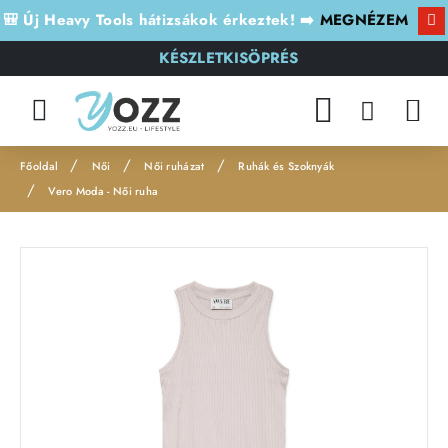
🎒 Új Heavy Tools hátizsákok érkeztek! ➡️
MEGNÉZEM
KÉSZLETKISÖPRÉS
Női
Női ruházat
Ruhák és Szoknyák
h
Vero Moda - Női ruha
o
m
e