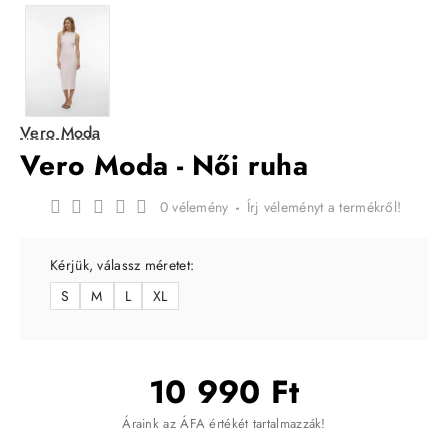
Vero Moda
Vero Moda - Női ruha
0 vélemény
-
Írj véleményt a termékről!
Kérjük, válassz méretet:
S
M
L
XL
10 990 Ft
Áraink az ÁFA értékét tartalmazzák!