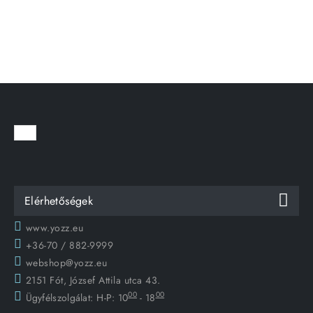
Elérhetőségek
www.yozz.eu
+36-70 / 882-9999
webshop@yozz.eu
2151 Fót, József Attila utca 43.
00
00
Ügyfélszolgálat:
H-P: 10
- 18