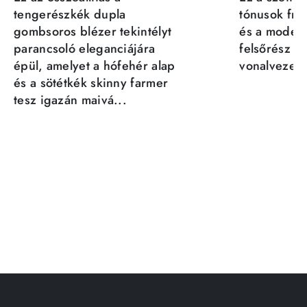
tengerészkék dupla
tónusok fris
gombsoros blézer tekintélyt
és a moder
parancsoló eleganciájára
felsőrész st
épül, amelyet a hófehér alap
vonalvezeté
és a sötétkék skinny farmer
tesz igazán maivá...