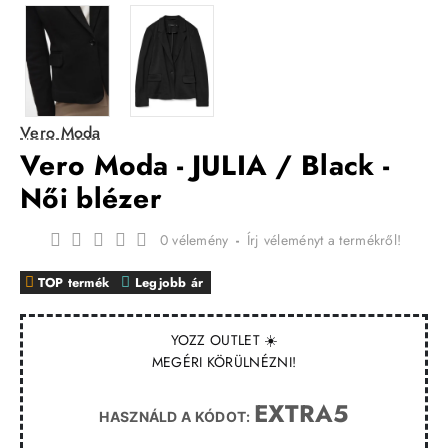
Vero Moda
Vero Moda - JULIA / Black -
Női blézer
0 vélemény
-
Írj véleményt a termékről!
TOP termék
Legjobb ár
YOZZ OUTLET ☀️
MEGÉRI KÖRÜLNÉZNI!
EXTRA5
HASZNÁLD A KÓDOT: