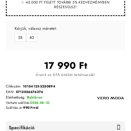
✨ 45.000 FT FELETT TOVÁBBI 5% KEDVEZMÉNYBEN
RÉSZESÜLSZ!
Kérjük, válassz méretet:
38
40
17 990 Ft
Áraink az ÁFA értékét tartalmazzák!
Cikkszám:
10154123-2250894
EAN:
5713026676276
Elérhetőség:
Raktáron
Várható szállítás:
2026.08.10.
Szállítási ár:
990 Ft-tól
Specifikáció