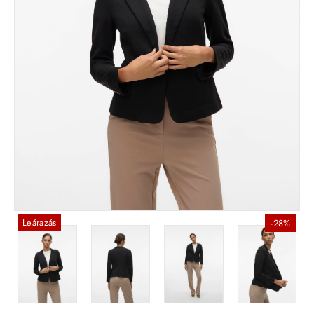
Leárazás
-28%