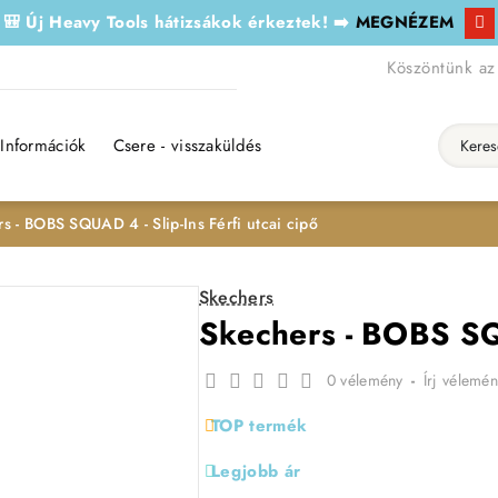
🎒 Új Heavy Tools hátizsákok érkeztek! ➡️
MEGNÉZEM
Köszöntünk az
Információk
Csere - visszaküldés
Keresés..
s - BOBS SQUAD 4 - Slip-Ins Férfi utcai cipő
Skechers
Skechers - BOBS SQU
0 vélemény
-
Írj vélemén
TOP termék
Legjobb ár