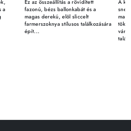
ék,
Ez az összeállítás a rövidített
A kén
s a
fazonú, bézs ballonkabát és a
sneak
g
magas derekú, elöl sliccelt
magab
farmerszoknya stílusos találkozására
tökél
épít...
város
talál