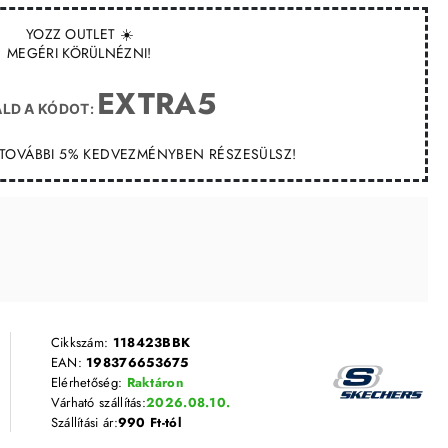
YOZZ OUTLET ☀️
MEGÉRI KÖRÜLNÉZNI!
EXTRA5
LD A KÓDOT:
T TOVÁBBI 5% KEDVEZMÉNYBEN RÉSZESÜLSZ!
Cikkszám:
118423BBK
EAN:
198376653675
Elérhetőség:
Raktáron
Várható szállítás:
2026.08.10.
Szállítási ár:
990 Ft-tól