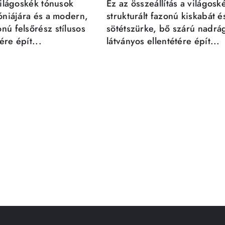
világoskék tónusok
Ez az összeállítás a világosk
móniájára és a modern,
strukturált fazonú kiskabát é
nú felsőrész stílusos
sötétszürke, bő szárú nadrá
re épít...
látványos ellentétére épít...