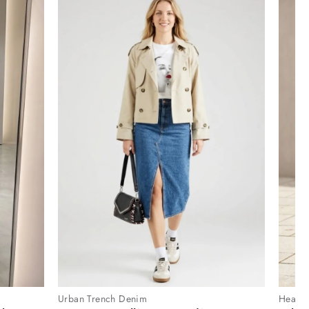
Urban Trench Denim
Heartb