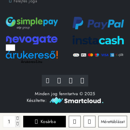
Felejtés joga
Árukereső.hu
Minden jog fenntartva © 2025
Készítette:
Kosárba
Mérettáblázat