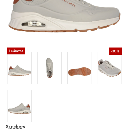
Leárazás
-30%
Skechers