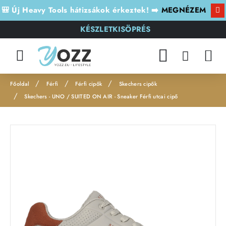
🎒 Új Heavy Tools hátizsákok érkeztek! ➡️
MEGNÉZEM
KÉSZLETKISÖPRÉS
Férfi
Férfi cipők
Skechers cipők
h
Skechers - UNO / SUITED ON AIR - Sneaker Férfi utcai cipő
o
m
e