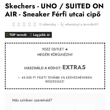
Skechers - UNO / SUITED ON
AIR - Sneaker Férfi utcai cipő
0 vélemény
-
Írj véleményt a termékről!
TOP termék
Legjobb ár
YOZZ OUTLET ☀️
MEGÉRI KÖRÜLNÉZNI!
EXTRA5
HASZNÁLD A KÓDOT:
✨ 45.000 FT FELETT TOVÁBBI 5% KEDVEZMÉNYBEN
RÉSZESÜLSZ!
Más színben szeretnéd?