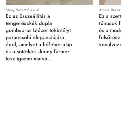
Navy Smart Casual
Azure Breeze
Ez az összeállítás a
Ez a szett a
tengerészkék dupla
tónusok fris
gombsoros blézer tekintélyt
és a moder
parancsoló eleganciájára
felsőrész st
épül, amelyet a hófehér alap
vonalvezeté
és a sötétkék skinny farmer
tesz igazán maivá...