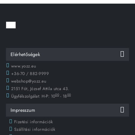
Elérhetőségek
www.yozz.eu
+36-70 / 882-9999
webshop@yozz.eu
2151 Fót, József Attila utca 43.
00
00
Ügyfélszolgálat:
H-P: 10
- 18
Impresszum
Fizetési információk
Szállítási információk