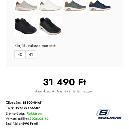
Kérjük, válassz méretet:
40
41
31 490 Ft
Áraink az ÁFA értékét tartalmazzák!
Cikkszám:
183004NAT
EAN:
197627156507
Elérhetőség:
Raktáron
Várható szállítás:
2026.08.10.
Szállítási ár:
990 Ft-tól