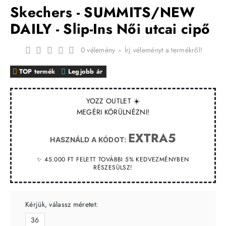
Skechers - SUMMITS/NEW
DAILY - Slip-Ins Női utcai cipő
0 vélemény
-
Írj véleményt a termékről!
TOP termék
Legjobb ár
YOZZ OUTLET ☀️
MEGÉRI KÖRÜLNÉZNI!
EXTRA5
HASZNÁLD A KÓDOT:
✨ 45.000 FT FELETT TOVÁBBI 5% KEDVEZMÉNYBEN
RÉSZESÜLSZ!
Kérjük, válassz méretet:
36