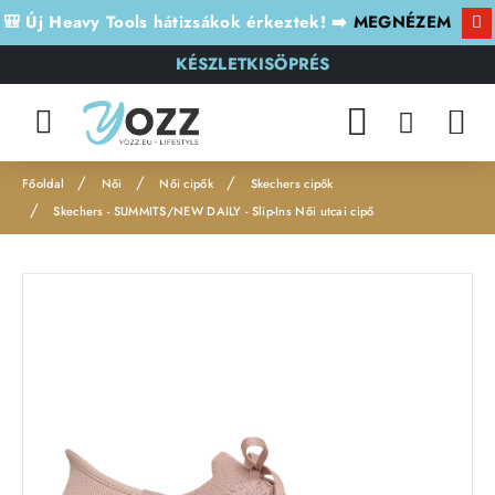
🎒 Új Heavy Tools hátizsákok érkeztek! ➡️
MEGNÉZEM
KÉSZLETKISÖPRÉS
Női
Női cipők
Skechers cipők
h
Skechers - SUMMITS/NEW DAILY - Slip-Ins Női utcai cipő
o
m
e