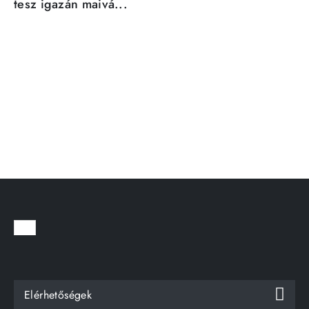
tesz igazán maivá...
Elérhetőségek