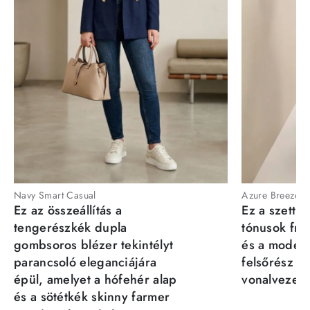
Navy Smart Casual
Azure Breeze
Ez az összeállítás a
Ez a szett a
tengerészkék dupla
tónusok fris
gombsoros blézer tekintélyt
és a moder
parancsoló eleganciájára
felsőrész st
épül, amelyet a hófehér alap
vonalvezeté
és a sötétkék skinny farmer