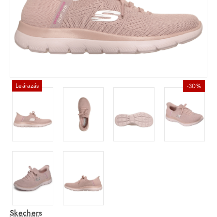
Leárazás
-30%
Skechers