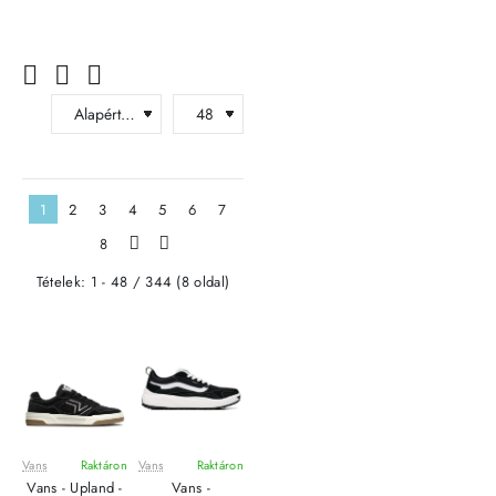
1
2
3
4
5
6
7
8
>
>|
Tételek: 1 - 48 / 344 (8 oldal)
Vans
Raktáron
Vans
Raktáron
ÚJ
ÚJ
Vans - Upland -
Vans -