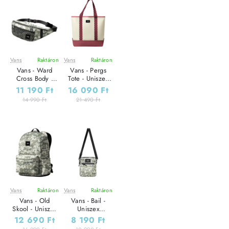
Vans
Raktáron
Vans
Raktáron
Leárazás
Leárazás
Vans - Ward
Vans - Pergs
Cross Body -
Tote - Uniszex
Uniszex övtáska
oldaltáska
11 190 Ft
16 090 Ft
14 990 Ft
21 490 Ft
Vans
Raktáron
Vans
Raktáron
Leárazás
Leárazás
Vans - Old
Vans - Bail -
Skool - Uniszex
Uniszex
hátizsák
oldaltáska
12 690 Ft
8 190 Ft