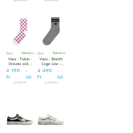
16 990 Ft
10 990 Ft
Vans
Raktáron
Vans
Raktáron
Leárazás
Leárazás
Vans - Ticker -
Vans - Stretch
Uniszex zokni
Logo Low -
szett
Uniszex zokni
4 190
-
4 490
-
Ft
tól
Ft
tól
5 990 Ft
5 990 Ft