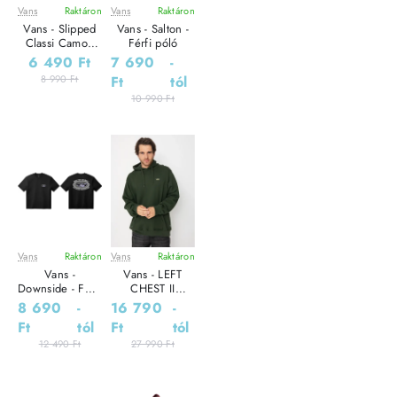
Vans
Raktáron
Vans
Raktáron
Leárazás
Leárazás
Vans - Slipped
Vans - Salton -
Outlet Ár
Classi Camo -
Férfi póló
Férfi pénztárca
6 490 Ft
7 690
-
8 990 Ft
Ft
tól
10 990 Ft
Vans
Raktáron
Vans
Raktáron
Leárazás
Leárazás
Vans -
Vans - LEFT
Downside - Férfi
CHEST II
póló
LOOSE CREW -
8 690
-
16 790
-
Férfi melegítő
Ft
tól
Ft
tól
pulóver
12 490 Ft
27 990 Ft