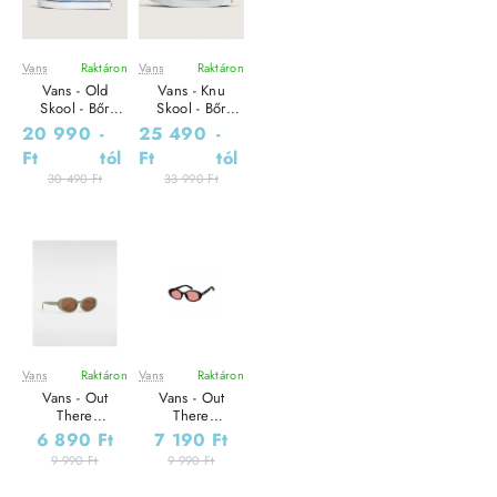
Vans
Raktáron
Vans
Raktáron
Leárazás
Leárazás
Vans - Old
Vans - Knu
Skool - Bőr
Skool - Bőr
Sneaker Uniszex
Sneaker Uniszex
20 990
-
25 490
-
utcai cipő
utcai cipő
Ft
tól
Ft
tól
30 490 Ft
33 990 Ft
Vans
Raktáron
Vans
Raktáron
Leárazás
Leárazás
Vans - Out
Vans - Out
There
There
Sunglasses -
Sunglasses -
6 890 Ft
7 190 Ft
Férfi
Férfi
9 990 Ft
9 990 Ft
napszemüveg
napszemüveg