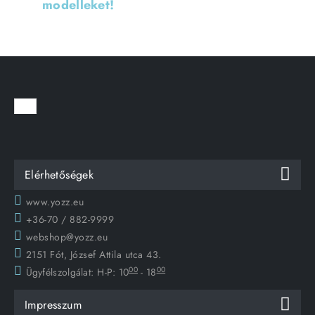
modelleket!
Elérhetőségek
www.yozz.eu
+36-70 / 882-9999
webshop@yozz.eu
2151 Fót, József Attila utca 43.
00
00
Ügyfélszolgálat:
H-P: 10
- 18
Impresszum