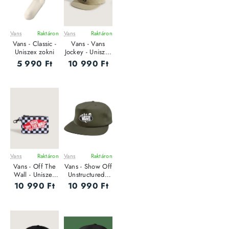
Vans
Raktáron
Vans
Raktáron
Vans - Classic -
Vans - Vans
Uniszex zokni
Jockey - Uniszex
baseball sapka
5 990 Ft
10 990 Ft
Vans
Raktáron
Vans
Raktáron
Vans - Off The
Vans - Show Off
Wall - Uniszex
Unstructured -
pénztárca
Uniszex baseball
10 990 Ft
10 990 Ft
sapka