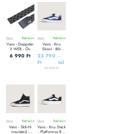
Vans
Raktáron
Vans
Raktáron
Leárazás
Vans - Deppster
Vans - Knu
II WEB - Öv
Skool - Bőr
Sneaker Uniszex
6 990 Ft
23 790
-
utcai cipő
Ft
tól
33 990 Ft
Vans
Raktáron
Vans
Raktáron
Leárazás
Leárazás
Vans - Sk8-Hi
Vans - Knu Stack
Insulated -
- Platformos Bőr