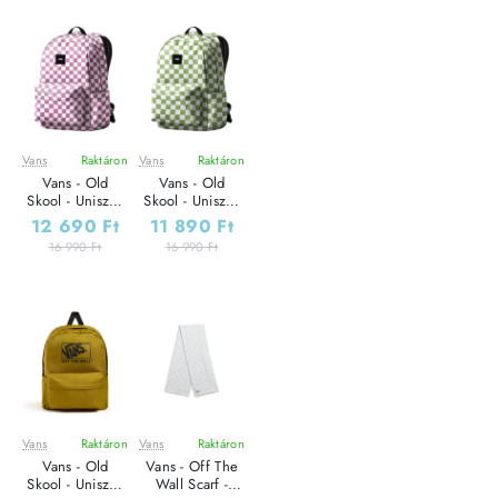
Vans
Raktáron
Vans
Raktáron
Leárazás
Leárazás
Vans - Old
Vans - Old
Skool - Uniszex
Skool - Uniszex
hátizsák
hátizsák
12 690 Ft
11 890 Ft
16 990 Ft
16 990 Ft
Vans
Raktáron
Vans
Raktáron
Leárazás
Leárazás
Vans - Old
Vans - Off The
Outlet Ár
Outlet Ár
Skool - Uniszex
Wall Scarf -