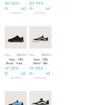
Vízálló Bőr
Sneaker Női
30 590
-
27 790
-
Uniszex bakancs
utcai cipő
Ft
tól
Ft
tól
51 490 Ft
42 990 Ft
Vans
Raktáron
Vans
Raktáron
Leárazás
Leárazás
Vans - Old
Vans - Old
Skool - Vászon
Skool - Bőr
Sneaker Uniszex
Sneaker Uniszex
19 290
-
19 290
-
utcai cipő
utcai cipő
Ft
tól
Ft
tól
30 490 Ft
30 490 Ft