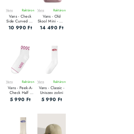
Vans
Raktáron
Vans
Raktáron
Vans - Check
Vans - Old
Side Curved Bill
Skool Mini - Női
Jockey - Uniszex
hátizsák
10 990 Ft
14 490 Ft
baseball sapka
Vans
Raktáron
Vans
Raktáron
Vans - Peek-A-
Vans - Classic -
Check Half -
Uniszex zokni
Női zokni szett
5 990 Ft
5 990 Ft