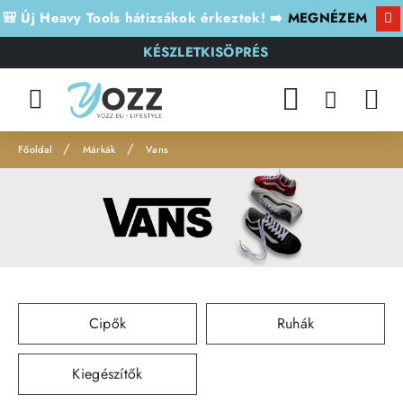
🎒 Új Heavy Tools hátizsákok érkeztek! ➡️
MEGNÉZEM
KÉSZLETKISÖPRÉS
Márkák
Vans
h
o
m
e
Cipők
Ruhák
Kiegészítők