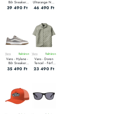
Bőr Sneaker
Ultrarange Neo
Uniszex utcai
2.0 - Bőr
39 490 Ft
46 490 Ft
cipő
Sneaker Uniszex
utcai cipő
Vans
Raktáron
Vans
Raktáron
ÚJ
ÚJ
Vans - Hylane -
Vans - Doren
Bőr Sneaker
Tencel - Férfi
Uniszex utcai
ing
35 490 Ft
23 490 Ft
cipő