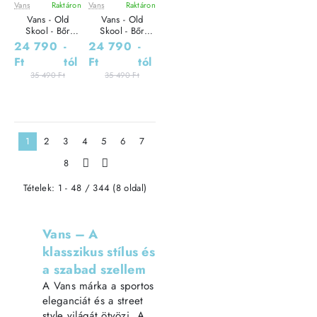
Vans
Raktáron
Vans
Raktáron
Leárazás
Leárazás
Vans - Old
Vans - Old
Skool - Bőr
Skool - Bőr
Sneaker Női
Sneaker Női
24 790
-
24 790
-
utcai cipő
utcai cipő
Ft
tól
Ft
tól
35 490 Ft
35 490 Ft
1
2
3
4
5
6
7
8
>
>|
Tételek: 1 - 48 / 344 (8 oldal)
Vans – A
klasszikus stílus és
a szabad szellem
A Vans márka a sportos
eleganciát és a street
style világát ötvözi. A