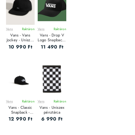
Vans
Raktáron
Vans
Raktáron
Vans - Vans
Vans - Drop V
Jockey - Uniszex
Logo Snapback -
baseball sapka
Uniszex baseball
10 990 Ft
11 490 Ft
sapka
Vans
Raktáron
Vans
Raktáron
Vans - Classic
Vans - Uniszex
Snapback -
pénztárca
Uniszex baseball
12 990 Ft
6 990 Ft
sapka