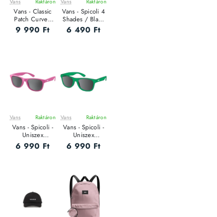
Vans
Raktáron
Vans
Raktáron
Vans - Classic
Vans - Spicoli 4
Patch Curved
Shades / Black
Bill Trucker -
Checkerboard -
9 990 Ft
6 490 Ft
Uniszex baseball
Napszemüveg
sapka
Vans
Raktáron
Vans
Raktáron
Vans - Spicoli -
Vans - Spicoli -
Uniszex
Uniszex
napszemüveg
napszemüveg
6 990 Ft
6 990 Ft