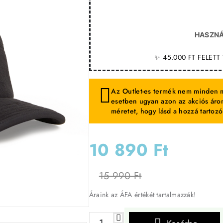
HASZNÁ
✨ 45.000 FT FELET
Az Outlet-es termék nem minden m
esetben ugyan azon az akciós áron
méretet, hogy lásd a hozzá tartozó
10 890 Ft
15 990 Ft
Áraink az ÁFA értékét tartalmazzák!
-32%