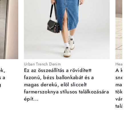
Urban Trench Denim
Heartb
ék,
Ez az összeállítás a rövidített
A kén
s a
fazonú, bézs ballonkabát és a
sneak
g
magas derekú, elöl sliccelt
magab
farmerszoknya stílusos találkozására
tökél
épít...
város
talál