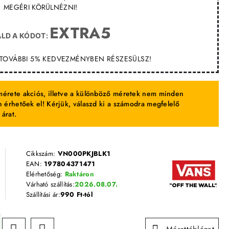
MEGÉRI KÖRÜLNÉZNI!
EXTRA5
LD A KÓDOT:
T TOVÁBBI 5% KEDVEZMÉNYBEN RÉSZESÜLSZ!
érete akciós, illetve a különböző méretek nem minden
 érhetőek el! Kérjük, válaszd ki a számodra megfelelő
 árat.
Cikkszám:
VN000PKJBLK1
EAN:
197804371471
Elérhetőség:
Raktáron
Várható szállítás:
2026.08.07.
Szállítási ár:
990 Ft-tól