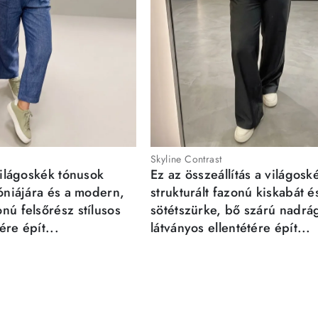
Skyline Contrast
világoskék tónusok
Ez az összeállítás a világosk
móniájára és a modern,
strukturált fazonú kiskabát é
nú felsőrész stílusos
sötétszürke, bő szárú nadrá
re épít...
látványos ellentétére épít...