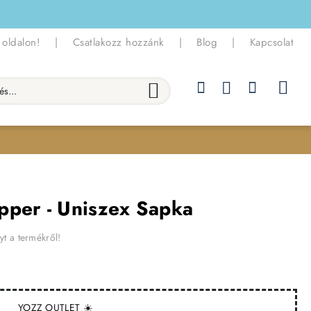
 oldalon!
|
Csatlakozz hozzánk
|
Blog
|
Kapcsolat
.
pper - Uniszex Sapka
yt a termékről!
YOZZ OUTLET ☀️