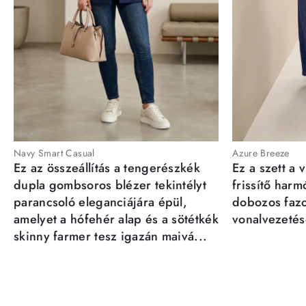
Navy Smart Casual
Azure Breeze
Ez az összeállítás a tengerészkék
Ez a szett a 
dupla gombsoros blézer tekintélyt
frissítő har
parancsoló eleganciájára épül,
dobozos fazo
amelyet a hófehér alap és a sötétkék
vonalvezetésé
skinny farmer tesz igazán maivá...