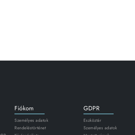
Fiókom
GDPR
Személyes adatok
Eszköztár
Rendeléstörténet
Személyes adatok