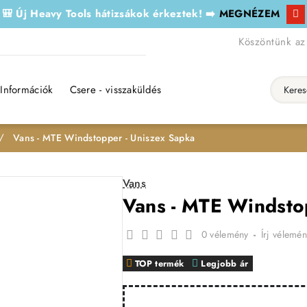
🎒 Új Heavy Tools hátizsákok érkeztek! ➡️
MEGNÉZEM
Köszöntünk az
Információk
Csere - visszaküldés
Keresés..
Vans - MTE Windstopper - Uniszex Sapka
Vans
Vans - MTE Windsto
0 vélemény
-
Írj vélemén
TOP termék
Legjobb ár