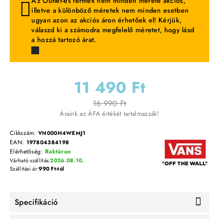
Az Outlet-es termék nem minden mérete akciós,
illetve a különböző méretek nem minden esetben
ugyan azon az akciós áron érhetőek el! Kérjük,
válaszd ki a számodra megfelelő méretet, hogy lásd
a hozzá tartozó árat.
11 490 Ft
16 990 Ft
Áraink az ÁFA értékét tartalmazzák!
Cikkszám:
VN000H4WEMJ1
EAN:
197804384198
Elérhetőség:
Raktáron
Várható szállítás:
2026.08.10.
Szállítási ár:
990 Ft-tól
Specifikáció