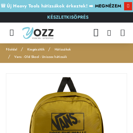
🎒 Új Heavy Tools hátizsákok érkeztek! ➡️
MEGNÉZEM
KÉSZLETKISÖPRÉS
Kiegészítők
Hátizsákok
h
Vans - Old Skool - Uniszex hátizsák
o
m
e