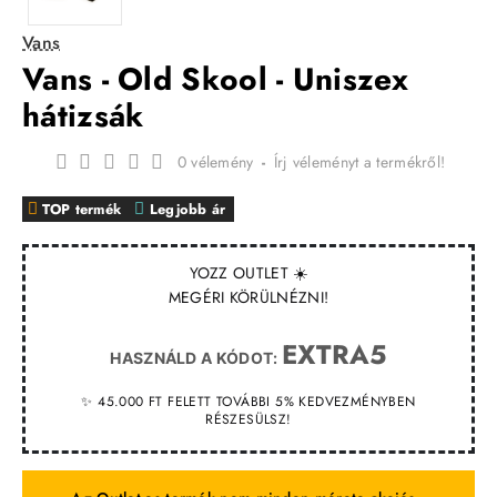
Vans
Vans - Old Skool - Uniszex
hátizsák
0 vélemény
-
Írj véleményt a termékről!
TOP termék
Legjobb ár
YOZZ OUTLET ☀️
MEGÉRI KÖRÜLNÉZNI!
EXTRA5
HASZNÁLD A KÓDOT:
✨ 45.000 FT FELETT TOVÁBBI 5% KEDVEZMÉNYBEN
RÉSZESÜLSZ!