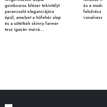
gombsoros blézer tekintélyt
és a moder
parancsoló eleganciájára
felsőrész st
épül, amelyet a hófehér alap
vonalvezeté
és a sötétkék skinny farmer
tesz igazán maivá...