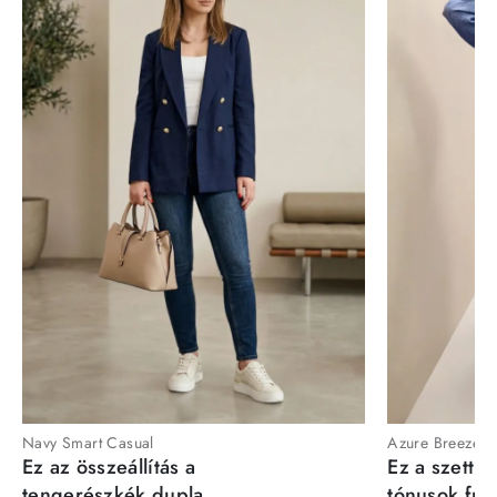
Navy Smart Casual
Azure Breeze
Ez az összeállítás a
Ez a szett a
tengerészkék dupla
tónusok fris