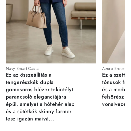
Navy Smart Casual
Azure Breeze
Ez az összeállítás a
Ez a szett a
tengerészkék dupla
tónusok fris
gombsoros blézer tekintélyt
és a moder
parancsoló eleganciájára
felsőrész st
épül, amelyet a hófehér alap
vonalvezeté
és a sötétkék skinny farmer
tesz igazán maivá...