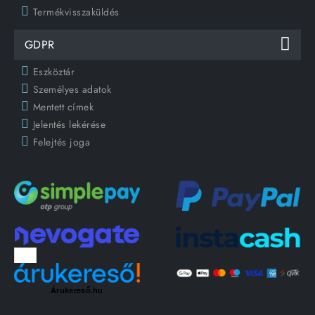
Termékvisszaküldés
GDPR
Eszköztár
Személyes adatok
Mentett címek
Jelentés lekérése
Felejtés joga
Árukereső.hu