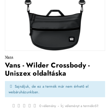
Vans
Vans - Wilder Crossbody -
Uniszex oldaltáska
Sajnáljuk, de ez a termék már nem érhető el
webáruházunkban.
0 vélemény
-
Írj véleményt a termékről!