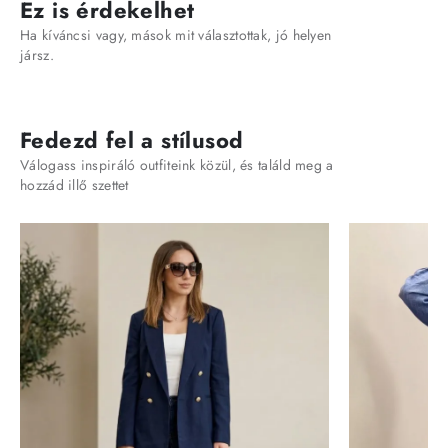
Ez is érdekelhet
Ha kíváncsi vagy, mások mit választottak, jó helyen
jársz.
Fedezd fel a stílusod
Válogass inspiráló outfiteink közül, és találd meg a
hozzád illő szettet