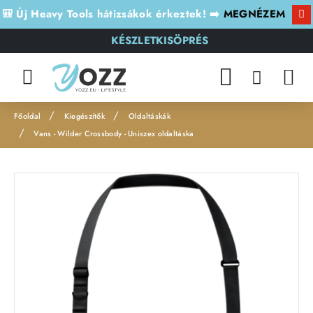
🎒 Új Heavy Tools hátizsákok érkeztek! ➡️
MEGNÉZEM
KÉSZLETKISÖPRÉS
Kiegészítők
Oldaltáskák
h
Vans - Wilder Crossbody - Uniszex oldaltáska
o
m
e