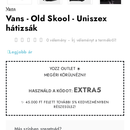
Vans
Vans - Old Skool - Uniszex
hátizsák
0 vélemény
-
Írj véleményt a termékről!
Legjobb ár
YOZZ OUTLET ☀️
MEGÉRI KÖRÜLNÉZNI!
EXTRA5
HASZNÁLD A KÓDOT:
✨ 45.000 FT FELETT TOVÁBBI 5% KEDVEZMÉNYBEN
RÉSZESÜLSZ!
Más színben szeretnéd?