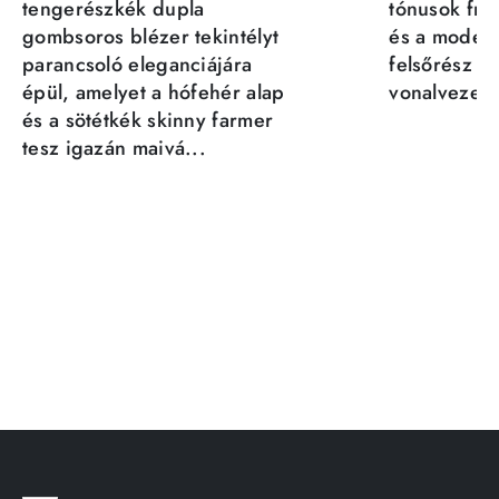
tengerészkék dupla
tónusok fris
gombsoros blézer tekintélyt
és a moder
parancsoló eleganciájára
felsőrész st
épül, amelyet a hófehér alap
vonalvezeté
és a sötétkék skinny farmer
tesz igazán maivá...