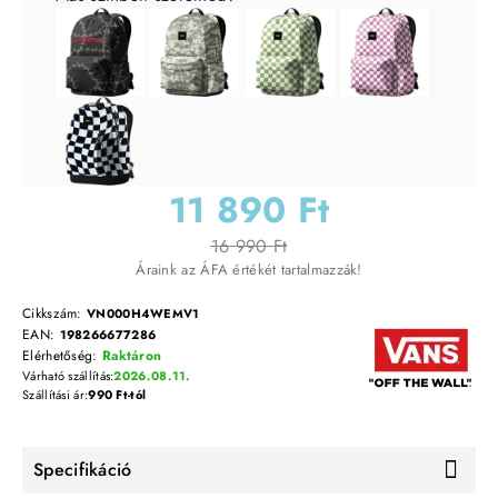
11 890 Ft
16 990 Ft
Áraink az ÁFA értékét tartalmazzák!
Cikkszám:
VN000H4WEMV1
EAN:
198266677286
Elérhetőség:
Raktáron
Várható szállítás:
2026.08.11.
Szállítási ár:
990 Ft-tól
Specifikáció