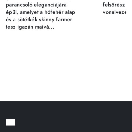
parancsoló eleganciájára
felsőrész st
épül, amelyet a hófehér alap
vonalvezeté
és a sötétkék skinny farmer
tesz igazán maivá...