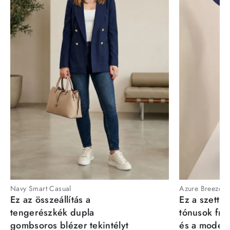
Navy Smart Casual
Azure Breeze
Ez az összeállítás a
Ez a szett a
tengerészkék dupla
tónusok fris
gombsoros blézer tekintélyt
és a moder