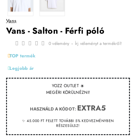
Vans
Vans - Salton - Férfi póló
0 vélemény
-
Írj véleményt a termékről!
TOP termék
Legjobb ár
YOZZ OUTLET ☀️
MEGÉRI KÖRÜLNÉZNI!
EXTRA5
HASZNÁLD A KÓDOT:
✨ 45.000 FT FELETT TOVÁBBI 5% KEDVEZMÉNYBEN
RÉSZESÜLSZ!