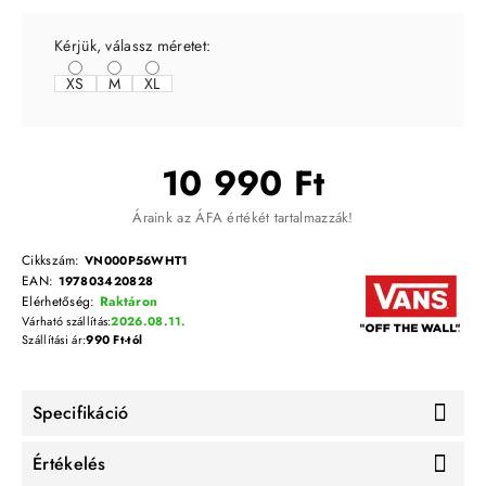
Kérjük, válassz méretet:
XS
M
XL
10 990 Ft
Áraink az ÁFA értékét tartalmazzák!
Cikkszám:
VN000P56WHT1
EAN:
197803420828
Elérhetőség:
Raktáron
Várható szállítás:
2026.08.11.
Szállítási ár:
990 Ft-tól
Specifikáció
Értékelés