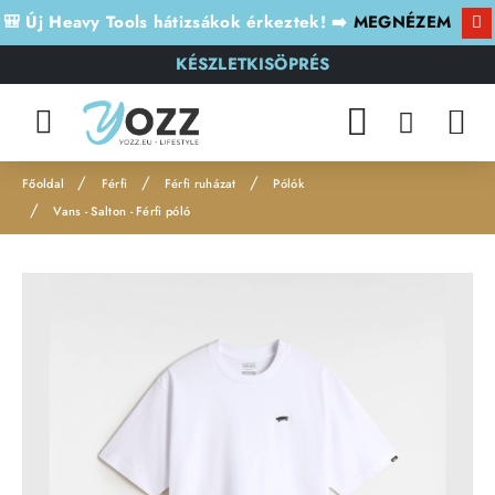
🎒 Új Heavy Tools hátizsákok érkeztek! ➡️
MEGNÉZEM
KÉSZLETKISÖPRÉS
Férfi
Férfi ruházat
Pólók
h
Vans - Salton - Férfi póló
o
m
Leárazás
e