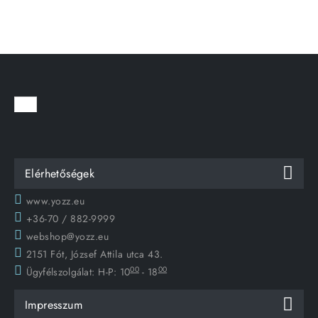
Elérhetőségek
www.yozz.eu
+36-70 / 882-9999
webshop@yozz.eu
2151 Fót, József Attila utca 43.
00
00
Ügyfélszolgálat:
H-P: 10
- 18
Impresszum