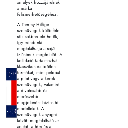
amelyek hozzájárulnak
a márka
felismerhetőségéhez.
A Tommy Hilfiger
szemüvegek különféle
stílusokban elérhetők,
így mindenki
megtalálhatja a saját
ízlésének megfelelőt. A
kollekció tartalmazhat
klasszikus és időtlen
formákat, mint például
a pilot vagy a kerek
szemüvegek, valamint
a divatosabb és
merészebb
megjelenést biztosító
modelleket. A
szemüvegek anyagai
között megtalálható az
acetát, a fém és a