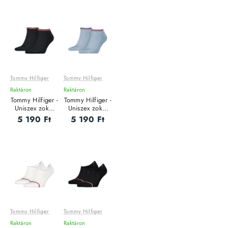
Tommy Hilfiger
Tommy Hilfiger
Raktáron
Raktáron
Tommy Hilfiger -
Tommy Hilfiger -
Uniszex zokni
Uniszex zokni
szett - 2 pár
szett - 2 pár
5 190 Ft
5 190 Ft
Tommy Hilfiger
Tommy Hilfiger
Raktáron
Raktáron