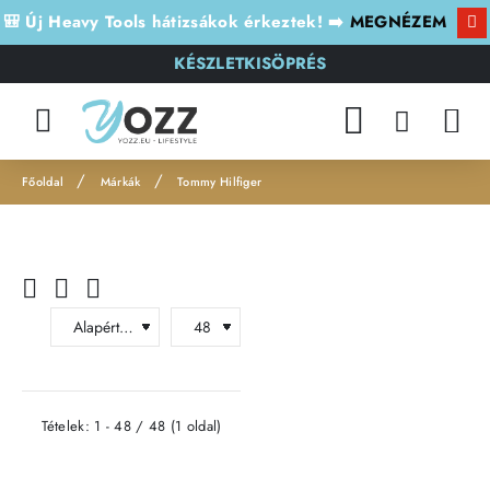
🎒 Új Heavy Tools hátizsákok érkeztek! ➡️
MEGNÉZEM
KÉSZLETKISÖPRÉS
Márkák
Tommy Hilfiger
h
o
m
e
Tételek: 1 - 48 / 48 (1 oldal)