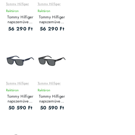
Tommy Hilfiger
Tommy Hilfiger
Raktáron
Raktáron
Tommy Hilfiger
Tommy Hilfiger
napszemüveg -
napszemüveg -
1794/S -
1764/S -
56 290 Ft
56 290 Ft
BLACK / GREY
BLACK / GREY
Tommy Hilfiger
Tommy Hilfiger
Raktáron
Raktáron
Tommy Hilfiger
Tommy Hilfiger
napszemüveg -
napszemüveg -
1718/S - BLUE
1718/S - BLACK
50 590 Ft
50 590 Ft
WHITE / GREY
GREY / GREY