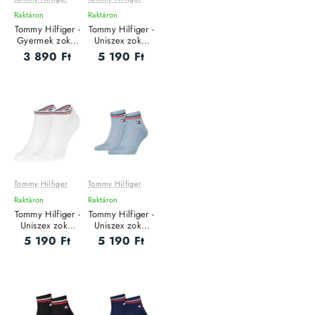
Raktáron
Raktáron
Tommy Hilfiger -
Tommy Hilfiger -
Gyermek zokni
Uniszex zokni
szett - 2 pár
szett - 2 pár
3 890 Ft
5 190 Ft
Tommy Hilfiger
Tommy Hilfiger
Raktáron
Raktáron
Tommy Hilfiger -
Tommy Hilfiger -
Uniszex zokni
Uniszex zokni
szett - 2 pár
szett - 2 pár
5 190 Ft
5 190 Ft