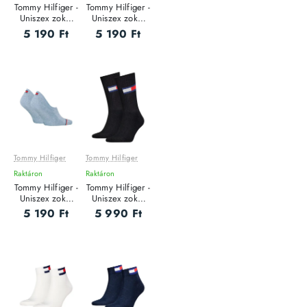
Tommy Hilfiger -
Tommy Hilfiger -
Uniszex zokni
Uniszex zokni
szett - 2 pár
szett - 2 pár
5 190 Ft
5 190 Ft
Tommy Hilfiger
Tommy Hilfiger
Raktáron
Raktáron
Tommy Hilfiger -
Tommy Hilfiger -
Uniszex zokni
Uniszex zokni
szett - 2 pár
szett - 2 pár
5 190 Ft
5 990 Ft