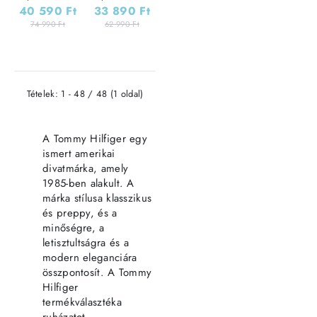
2087s - BLUE /
2067s - BLUE /
40 590 Ft
33 890 Ft
BLUE
BLUE
74 990 Ft
62 990 Ft
Tételek: 1 - 48 / 48 (1 oldal)
A Tommy Hilfiger egy
ismert amerikai
divatmárka, amely
1985-ben alakult. A
márka stílusa klasszikus
és preppy, és a
minőségre, a
letisztultságra és a
modern eleganciára
összpontosít. A Tommy
Hilfiger
termékválasztéka
ruházatot,