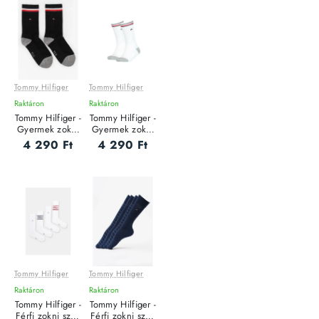
Tommy Hilfiger
Tommy Hilfiger
Raktáron
Raktáron
Tommy Hilfiger -
Tommy Hilfiger -
Gyermek zokni
Gyermek zokni
szett - 2 pár
szett - 2 pár
4 290 Ft
4 290 Ft
Tommy Hilfiger
Tommy Hilfiger
Raktáron
Raktáron
Tommy Hilfiger -
Tommy Hilfiger -
Férfi zokni szett
Férfi zokni szett