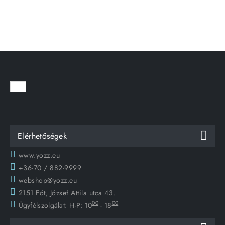
Elérhetőségek
www.yozz.eu
+36-70 / 882-9999
webshop@yozz.eu
2151 Fót, József Attila utca 43.
00
00
Ügyfélszolgálat:
H-P: 10
- 18