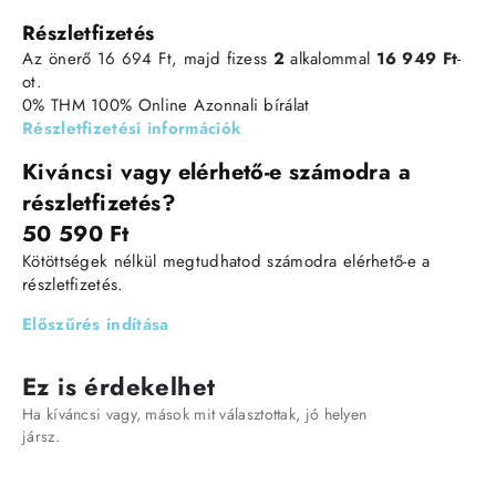
Részletfizetés
Az önerő 16 694 Ft, majd fizess
2
alkalommal
16 949 Ft
-
ot.
0% THM
100% Online
Azonnali bírálat
Részletfizetési információk
Kiváncsi vagy elérhető-e számodra a
részletfizetés?
50 590 Ft
Kötöttségek nélkül megtudhatod számodra elérhető-e a
részletfizetés.
Előszűrés indítása
Ez is érdekelhet
Ha kíváncsi vagy, mások mit választottak, jó helyen
jársz.