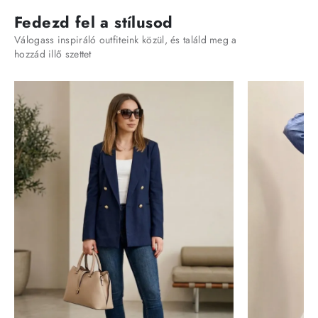
Fedezd fel a stílusod
Válogass inspiráló outfiteink közül, és találd meg a
hozzád illő szettet