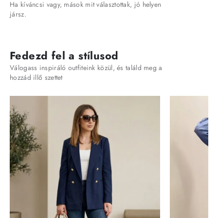
Ha kíváncsi vagy, mások mit választottak, jó helyen
jársz.
Fedezd fel a stílusod
Válogass inspiráló outfiteink közül, és találd meg a
hozzád illő szettet