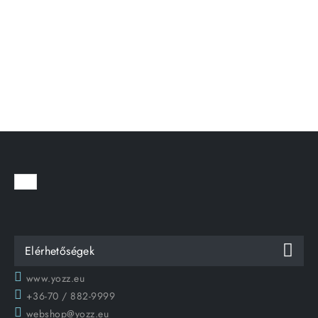
Elérhetőségek
www.yozz.eu
+36-70 / 882-9999
webshop@yozz.eu