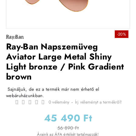
-20%
Ray-Ban
Ray-Ban Napszemüveg
Aviator Large Metal Shiny
Light bronze / Pink Gradient
brown
Sajnáljuk, de ez a termék már nem érhető el
webáruházunkban.
0 vélemény
-
Írj véleményt a termékről!
45 490 Ft
56 890 Ft
Áraink az ÁFA értékét tartalmazzák!