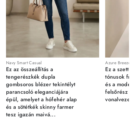
Navy Smart Casual
Azure Breeze
Ez az összeállítás a
Ez a szett a
tengerészkék dupla
tónusok fris
gombsoros blézer tekintélyt
és a moder
parancsoló eleganciájára
felsőrész st
épül, amelyet a hófehér alap
vonalvezeté
és a sötétkék skinny farmer
tesz igazán maivá...