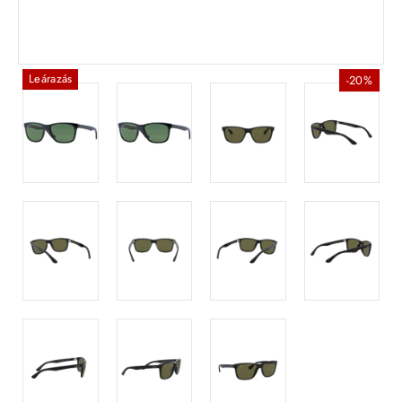
Leárazás
-20%