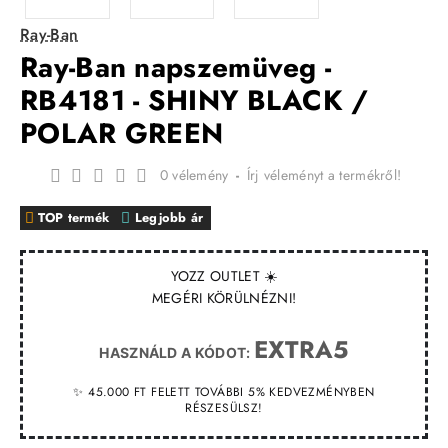
Ray-Ban
Ray-Ban napszemüveg -
RB4181 - SHINY BLACK /
POLAR GREEN
0 vélemény
-
Írj véleményt a termékről!
TOP termék
Legjobb ár
YOZZ OUTLET ☀️
MEGÉRI KÖRÜLNÉZNI!
EXTRA5
HASZNÁLD A KÓDOT:
✨ 45.000 FT FELETT TOVÁBBI 5% KEDVEZMÉNYBEN
RÉSZESÜLSZ!