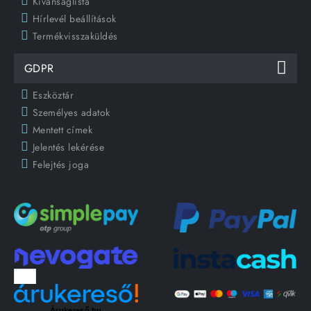
Kívánságlista
Hírlevél beállítások
Termékvisszaküldés
GDPR
Eszköztár
Személyes adatok
Mentett címek
Jelentés lekérése
Felejtés joga
Árukereső.hu