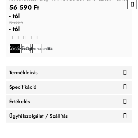
56 590 Ft
- tól
70 690 Ft
- tól
Kosárba
Kívánságlistára
Összehasonlítás
Termékleírás
Specifikáció
Értékelés
Ügyfélszolgálat / Szállítás