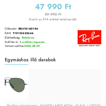
47 990 Ft
59 990 Ft
Áraink az ÁFA értékét tartalmazzák!
Cikkszám:
RB4181-601-9A
EAN:
713132452646
Elérhetőség:
Raktáron
Szállítási ár:
A szállítás ingyenes.
Várható szállítás:
2026.08.07.
Egymáshoz illő darabok
Ray-Ban napszemüveg - AVIATOR LARGE METAL - BLACK / CRYSTAL 