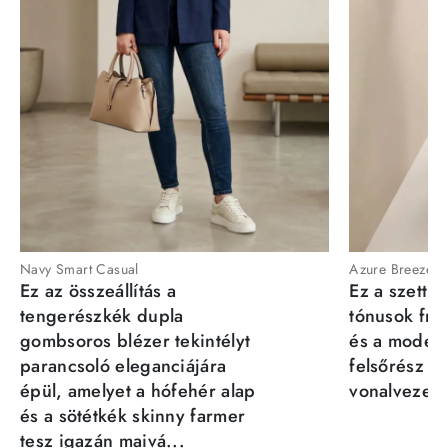
Navy Smart Casual
Azure Breeze
Ez az összeállítás a
Ez a szett a
tengerészkék dupla
tónusok fris
gombsoros blézer tekintélyt
és a moder
parancsoló eleganciájára
felsőrész st
épül, amelyet a hófehér alap
vonalvezeté
és a sötétkék skinny farmer
tesz igazán maivá...