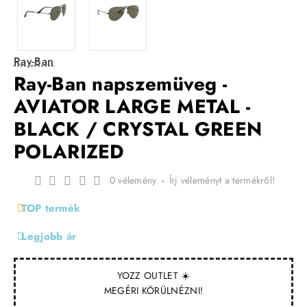
Ray-Ban
Ray-Ban napszemüveg -
AVIATOR LARGE METAL -
BLACK / CRYSTAL GREEN
POLARIZED
0 vélemény
-
Írj véleményt a termékről!
TOP termék
Legjobb ár
YOZZ OUTLET ☀️
MEGÉRI KÖRÜLNÉZNI!