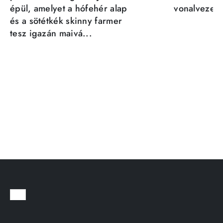
épül, amelyet a hófehér alap
vonalvezeté
és a sötétkék skinny farmer
tesz igazán maivá...