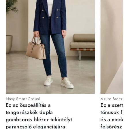
Navy Smart Casual
Azure Breeze
Ez az összeállítás a
Ez a szett a
tengerészkék dupla
tónusok fris
gombsoros blézer tekintélyt
és a moder
parancsoló eleganciájára
felsőrész st