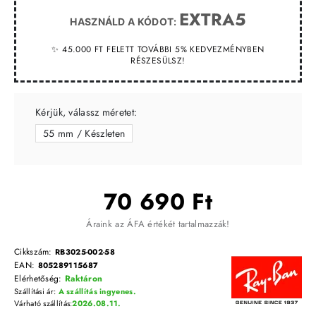
EXTRA5
HASZNÁLD A KÓDOT:
✨ 45.000 FT FELETT TOVÁBBI 5% KEDVEZMÉNYBEN
RÉSZESÜLSZ!
Kérjük, válassz méretet:
55 mm / Készleten
70 690 Ft
Áraink az ÁFA értékét tartalmazzák!
Cikkszám:
RB3025-002-58
EAN:
805289115687
Elérhetőség:
Raktáron
Szállítási ár:
A szállítás ingyenes.
Várható szállítás:
2026.08.11.