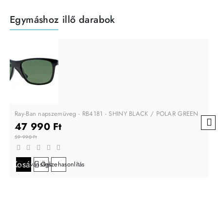
Egymáshoz illő darabok
Ray-Ban napszemüveg - RB4181 - SHINY BLACK / POLAR GREEN
47 990 Ft
59 990 Ft
Kosárba
Kívánságlistára
Összehasonlítás