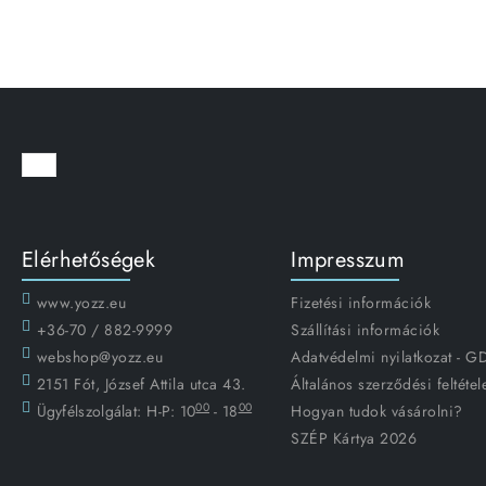
Elérhetőségek
Impresszum
www.yozz.eu
Fizetési információk
+36-70 / 882-9999
Szállítási információk
webshop@yozz.eu
Adatvédelmi nyilatkozat - 
2151 Fót, József Attila utca 43.
Általános szerződési feltétel
00
00
Ügyfélszolgálat:
H-P: 10
- 18
Hogyan tudok vásárolni?
SZÉP Kártya 2026