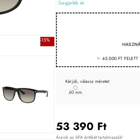
Legjobb ár
-15%
HASZNÁ
✨ 45.000 FT FELET
Kérjük, válassz méretet:
60 mm
53 390 Ft
Áraink az ÁFA értékét tartalmazzák!