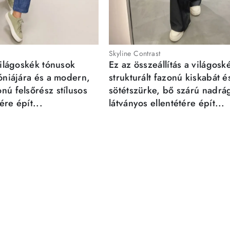
Skyline Contrast
világoskék tónusok
Ez az összeállítás a világosk
móniájára és a modern,
strukturált fazonú kiskabát é
nú felsőrész stílusos
sötétszürke, bő szárú nadrá
re épít...
látványos ellentétére épít...