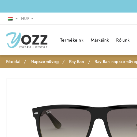
HUF
Termékeink
Márkáink
Rólunk
Napszemüveg
Ray-Ban
Ray-Ban napszemüve
h
o
Leárazás
m
e