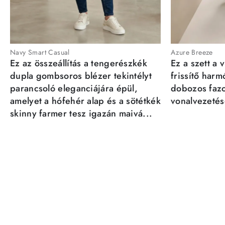
Navy Smart Casual
Azure Breeze
Ez az összeállítás a tengerészkék
Ez a szett a 
dupla gombsoros blézer tekintélyt
frissítő har
parancsoló eleganciájára épül,
dobozos fazo
amelyet a hófehér alap és a sötétkék
vonalvezetésé
skinny farmer tesz igazán maivá...