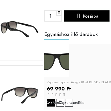
Kosárba
Egymáshoz illő darabok
Ray-Ban napszemüveg - BOYFRIEND - BLA
69 990 Ft
Kosárba
Kívánságlistára
Összehasonlítás