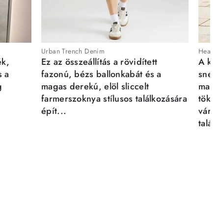
Urban Trench Denim
Heartb
ék,
Ez az összeállítás a rövidített
A kén
s a
fazonú, bézs ballonkabát és a
sneak
g
magas derekú, elöl sliccelt
magab
farmerszoknya stílusos találkozására
tökél
épít...
város
talál