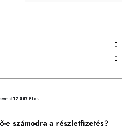
lommal
17 887 Ft
-ot.
ő-e számodra a részletfizetés?