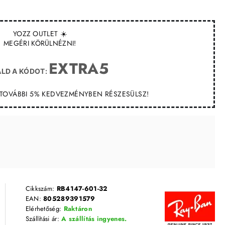
YOZZ OUTLET ☀️
MEGÉRI KÖRÜLNÉZNI!
EXTRA5
LD A KÓDOT:
T TOVÁBBI 5% KEDVEZMÉNYBEN RÉSZESÜLSZ!
Cikkszám:
RB4147-601-32
EAN:
805289391579
Elérhetőség:
Raktáron
Szállítási ár:
A szállítás ingyenes.