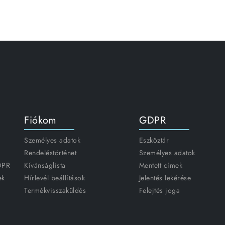
Fiókom
GDPR
Személyes adatok
Eszköztár
Rendeléstörténet
Személyes adatok
GDPR
Kívánságlista
Mentett címek
ek
Hírlevél beállítások
Jelentés lekérése
Termékvisszaküldés
Felejtés joga