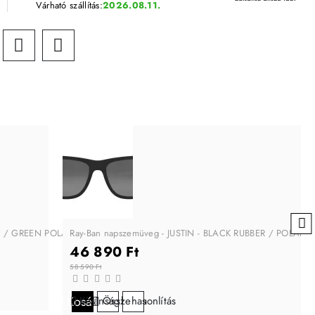
Várható szállítás:
2026.08.11.
CK / GREEN POLARIZED
Ray-Ban napszemüveg - JUSTIN - BLACK RUBBER / POLAR
46 890 Ft
58 590 Ft
Kosárba
Kívánságlistára
Összehasonlítás