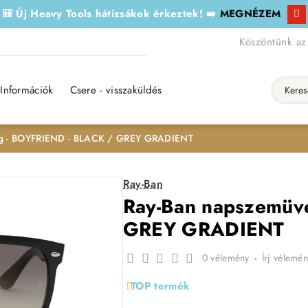
🎒 Új Heavy Tools hátizsákok érkeztek! ➡️
MEGNÉZEM
Köszöntünk az
Információk
Csere - visszaküldés
Keresés..
g - BOYFRIEND - BLACK / GREY GRADIENT
Ray-Ban
Ray-Ban napszemüv
GREY GRADIENT
0 vélemény
-
Írj vélemén
TOP termék