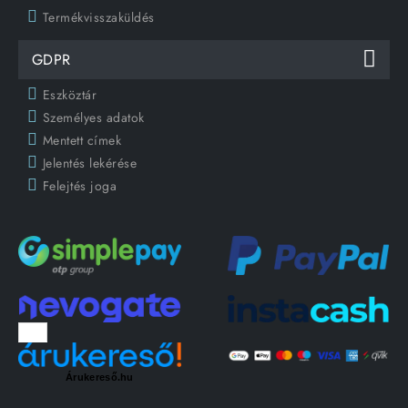
Termékvisszaküldés
GDPR
Eszköztár
Személyes adatok
Mentett címek
Jelentés lekérése
Felejtés joga
Árukereső.hu