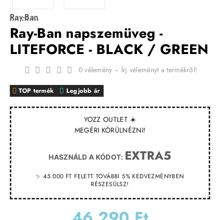
Ray-Ban
Ray-Ban napszemüveg -
LITEFORCE - BLACK / GREEN
0 vélemény
-
Írj véleményt a termékről!
TOP termék
Legjobb ár
YOZZ OUTLET ☀️
MEGÉRI KÖRÜLNÉZNI!
EXTRA5
HASZNÁLD A KÓDOT:
✨ 45.000 FT FELETT TOVÁBBI 5% KEDVEZMÉNYBEN
RÉSZESÜLSZ!
46 290 Ft