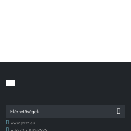
Elérhetőségek
www.yozz.eu
+36-70 / 882-9999