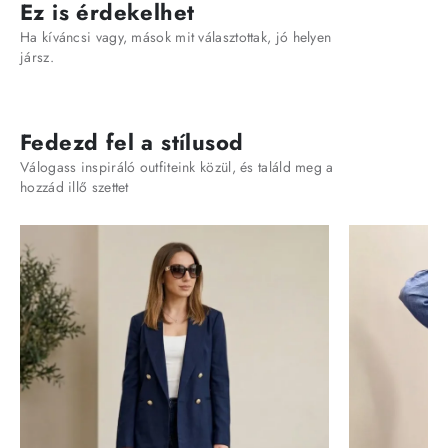
Ez is érdekelhet
Ha kíváncsi vagy, mások mit választottak, jó helyen
jársz.
Fedezd fel a stílusod
Válogass inspiráló outfiteink közül, és találd meg a
hozzád illő szettet