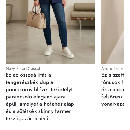
Navy Smart Casual
Azure Breeze
Ez az összeállítás a
Ez a szett a
tengerészkék dupla
tónusok fris
gombsoros blézer tekintélyt
és a moder
parancsoló eleganciájára
felsőrész st
épül, amelyet a hófehér alap
vonalvezeté
és a sötétkék skinny farmer
tesz igazán maivá...