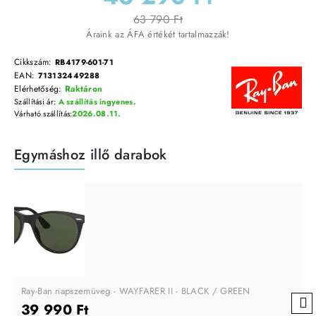
63 790 Ft
Áraink az ÁFA értékét tartalmazzák!
Cikkszám:
RB4179-601-71
EAN:
713132449288
Elérhetőség:
Raktáron
Szállítási ár:
A szállítás ingyenes.
Várható szállítás:
2026.08.11.
Egymáshoz illő darabok
Ray-Ban napszemüveg - WAYFARER II - BLACK / GREEN
39 990 Ft