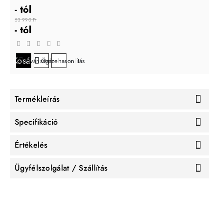
- tól
53 990 Ft
- tól
Kosárba
Kívánságlistára
Összehasonlítás
Termékleírás
Specifikáció
Értékelés
Ügyfélszolgálat / Szállítás