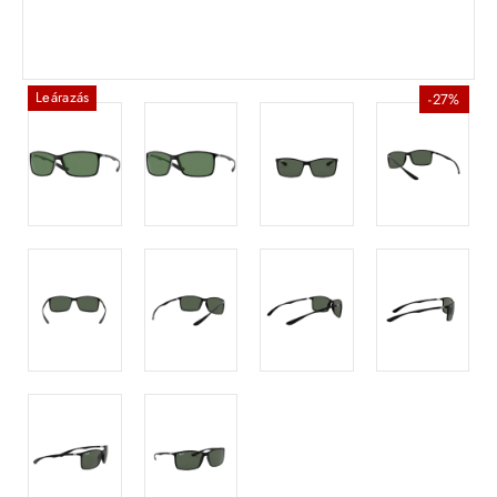
Leárazás
-27%