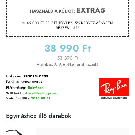
EXTRA5
HASZNÁLD A KÓDOT:
✨ 45.000 FT FELETT TOVÁBBI 5% KEDVEZMÉNYBEN
RÉSZESÜLSZ!
38 990 Ft
53 390 Ft
Áraink az ÁFA értékét tartalmazzák!
Cikkszám:
RB3025-L0205
EAN:
805289602057
Elérhetőség:
Raktáron
Szállítási ár:
A szállítás ingyenes.
Várható szállítás:
2026.08.11.
Egymáshoz illő darabok