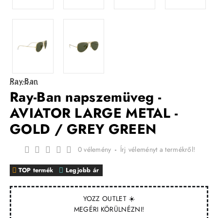
Ray-Ban
Ray-Ban napszemüveg -
AVIATOR LARGE METAL -
GOLD / GREY GREEN
0 vélemény
-
Írj véleményt a termékről!
TOP termék
Legjobb ár
YOZZ OUTLET ☀️
MEGÉRI KÖRÜLNÉZNI!