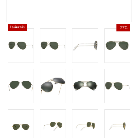
Leárazás
-27%