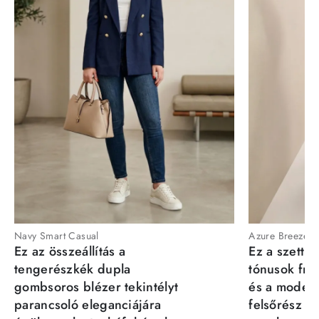
Navy Smart Casual
Azure Breeze
Ez az összeállítás a
Ez a szett a
tengerészkék dupla
tónusok fris
gombsoros blézer tekintélyt
és a moder
parancsoló eleganciájára
felsőrész st