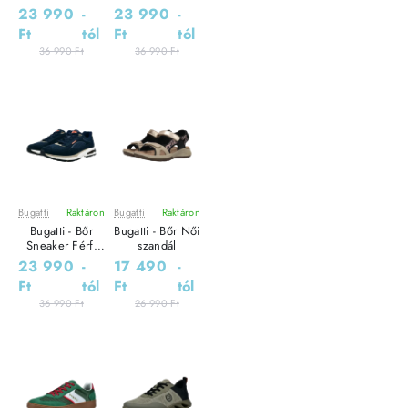
utcai cipő
utcai cipő
23 990
-
23 990
-
Ft
tól
Ft
tól
36 990 Ft
36 990 Ft
Bugatti
Raktáron
Bugatti
Raktáron
Leárazás
Leárazás
Bugatti - Bőr
Bugatti - Bőr Női
Sneaker Férfi
szandál
utcai cipő
23 990
-
17 490
-
Ft
tól
Ft
tól
36 990 Ft
26 990 Ft