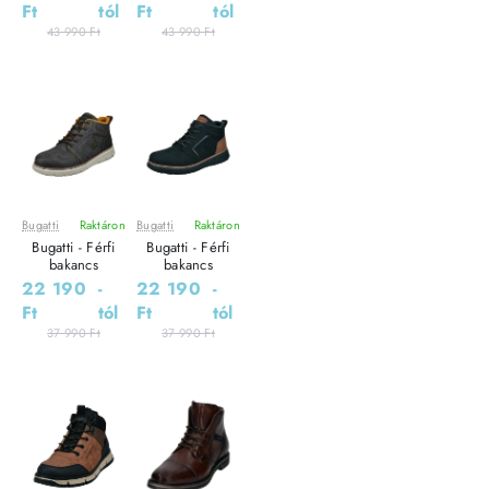
Ft
tól
Ft
tól
43 990 Ft
43 990 Ft
Bugatti
Raktáron
Bugatti
Raktáron
Leárazás
Leárazás
Bugatti - Férfi
Bugatti - Férfi
Outlet Ár
Outlet Ár
bakancs
bakancs
22 190
-
22 190
-
Ft
tól
Ft
tól
37 990 Ft
37 990 Ft