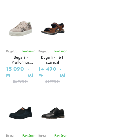
Bugatti
Raktáron
Bugatti
Raktáron
Leárazás
Leárazás
Bugatti -
Bugatti - Férfi
Platformos
szandál
Sneaker Női
15 090
-
14 490
-
utcai cipő
Ft
tól
Ft
tól
25 990 Ft
24 990 Ft
Bugatti
Raktáron
Bugatti
Raktáron