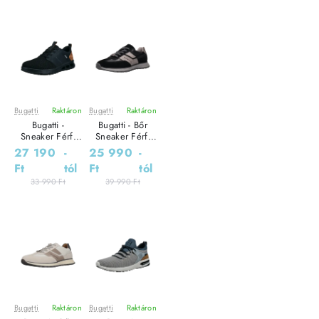
Bugatti
Raktáron
Bugatti
Raktáron
Leárazás
Leárazás
Bugatti -
Bugatti - Bőr
Sneaker Férfi
Sneaker Férfi
utcai cipő
utcai cipő
27 190
-
25 990
-
Ft
tól
Ft
tól
33 990 Ft
39 990 Ft
Bugatti
Raktáron
Bugatti
Raktáron
Leárazás
Leárazás