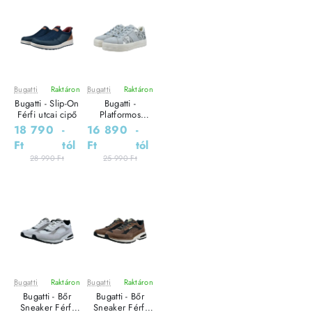
Bugatti
Raktáron
Bugatti
Raktáron
Leárazás
Leárazás
Bugatti - Slip-On
Bugatti -
Férfi utcai cipő
Platformos
Sneaker Női
18 790
-
16 890
-
utcai cipő
Ft
tól
Ft
tól
28 990 Ft
25 990 Ft
Bugatti
Raktáron
Bugatti
Raktáron
Leárazás
Leárazás
Bugatti - Bőr
Bugatti - Bőr
Sneaker Férfi
Sneaker Férfi