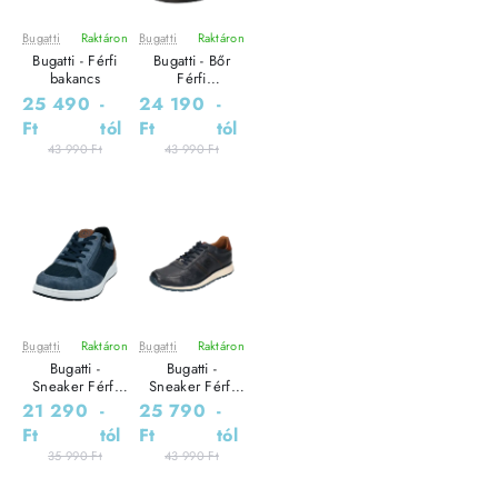
Bugatti
Raktáron
Bugatti
Raktáron
Leárazás
Leárazás
Bugatti - Férfi
Bugatti - Bőr
Outlet Ár
Outlet Ár
bakancs
Férfi
Bokacsizma
25 490
-
24 190
-
Ft
tól
Ft
tól
43 990 Ft
43 990 Ft
Bugatti
Raktáron
Bugatti
Raktáron
Leárazás
Leárazás
Bugatti -
Bugatti -
Outlet Ár
Outlet Ár
Sneaker Férfi
Sneaker Férfi
utcai cipő
utcai cipő
21 290
-
25 790
-
Ft
tól
Ft
tól
35 990 Ft
43 990 Ft