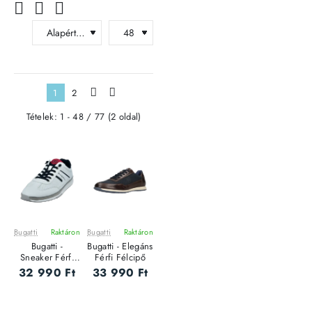
1
2
>
>|
Tételek: 1 - 48 / 77 (2 oldal)
Bugatti
Raktáron
Bugatti
Raktáron
Bugatti -
Bugatti - Elegáns
Sneaker Férfi
Férfi Félcipő
utcai cipő
32 990 Ft
33 990 Ft