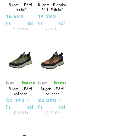
Leárazás
Leárazás
Bugatti - Férfi
Bugatti - Elegáns
félcipő
Férfi Félcipő
16 590
-
19 290
-
Ft
tól
Ft
tól
28 990 Ft
33 990 Ft
Bugatti
Raktáron
Bugatti
Raktáron
Leárazás
Leárazás
Bugatti - Férfi
Bugatti - Férfi
Outlet Ár
Outlet Ár
bakancs
bakancs
25 490
-
25 290
-
Ft
tól
Ft
tól
43 990 Ft
43 990 Ft