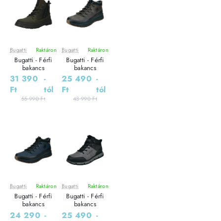
Bugatti
Raktáron
Bugatti
Raktáron
Leárazás
Leárazás
Bugatti - Férfi
Bugatti - Férfi
Outlet Ár
Outlet Ár
bakancs
bakancs
31 390
-
25 490
-
Ft
tól
Ft
tól
55 990 Ft
43 990 Ft
Bugatti
Raktáron
Bugatti
Raktáron
Leárazás
Leárazás
Bugatti - Férfi
Bugatti - Férfi
Outlet Ár
Outlet Ár
bakancs
bakancs
24 290
-
25 490
-