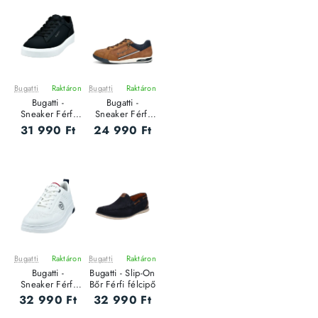
Bugatti
Raktáron
Bugatti
Raktáron
Bugatti -
Bugatti -
Sneaker Férfi
Sneaker Férfi
utcai cipő
utcai cipő
31 990 Ft
24 990 Ft
Bugatti
Raktáron
Bugatti
Raktáron
Bugatti -
Bugatti - Slip-On
Sneaker Férfi
Bőr Férfi félcipő
utcai cipő
32 990 Ft
32 990 Ft