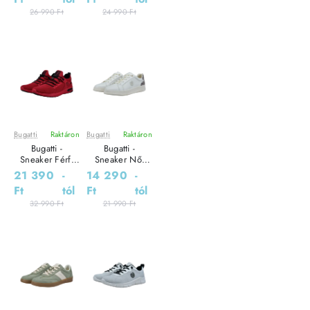
26 990 Ft
24 990 Ft
Bugatti
Raktáron
Bugatti
Raktáron
Leárazás
Leárazás
Bugatti -
Bugatti -
Sneaker Férfi
Sneaker Női
utcai cipő
utcai cipő
21 390
-
14 290
-
Ft
tól
Ft
tól
32 990 Ft
21 990 Ft