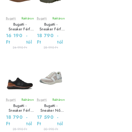
Bugatti
Raktáron
Bugatti
Raktáron
Leárazás
Leárazás
Bugatti -
Bugatti -
Sneaker Férfi
Sneaker Férfi
utcai cipő
utcai cipő
16 190
-
18 790
-
Ft
tól
Ft
tól
24 990 Ft
28 990 Ft
Bugatti
Raktáron
Bugatti
Raktáron
Leárazás
Leárazás
Bugatti -
Bugatti -
Sneaker Férfi
Sneaker Női
utcai cipő
Utcai cipő
18 790
-
17 590
-
Ft
tól
Ft
tól
28 990 Ft
30 990 Ft