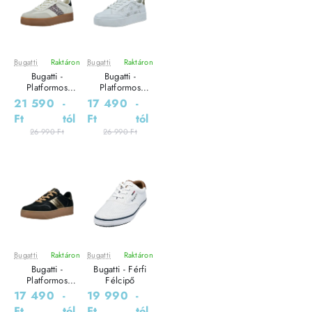
Bugatti
Raktáron
Bugatti
Raktáron
Leárazás
Leárazás
Bugatti -
Bugatti -
Platformos
Platformos
Sneaker Női
Sneaker Női
21 590
-
17 490
-
utcai cipő
utcai cipő
Ft
tól
Ft
tól
26 990 Ft
26 990 Ft
Bugatti
Raktáron
Bugatti
Raktáron
Leárazás
Leárazás
Bugatti -
Bugatti - Férfi
Platformos
Félcipő
Sneaker Női
17 490
-
19 990
-
utcai cipő
Ft
tól
Ft
tól