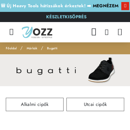
🎒 Új Heavy Tools hátizsákok érkeztek! ➡️
MEGNÉZEM
KÉSZLETKISÖPRÉS
Márkák
Bugatti
h
o
m
e
Alkalmi cipők
Utcai cipők