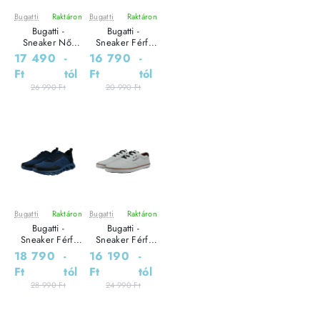
Bugatti
Raktáron
Bugatti
Raktáron
Leárazás
Leárazás
Bugatti -
Bugatti -
Sneaker Női
Sneaker Férfi
utcai cipő
utcai cipő
17 490
-
16 790
-
Ft
tól
Ft
tól
26 990 Ft
20 990 Ft
Bugatti
Raktáron
Bugatti
Raktáron
Leárazás
Leárazás
Bugatti -
Bugatti -
Sneaker Férfi
Sneaker Férfi
utcai cipő
utcai cipő
18 790
-
16 190
-
Ft
tól
Ft
tól
28 990 Ft
24 990 Ft