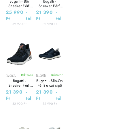
Bugatti - Bőr
Bugatti -
Sneaker Férfi
Sneaker Férfi
utcai cipő
utcai cipő
25 990
-
21 390
-
Ft
tól
Ft
tól
39 990 Ft
32 990 Ft
Bugatti
Raktáron
Bugatti
Raktáron
Leárazás
Leárazás
Bugatti -
Bugatti - Slip-On
Sneaker Férfi
Férfi utcai cipő
utcai cipő
21 390
-
21 390
-
Ft
tól
Ft
tól
32 990 Ft
32 990 Ft