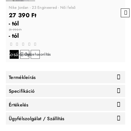
Nike Jordan - 23 Engineered - Női felső
27 390 Ft
- tól
31 990 Ft
- tól
Kosárba
Kívánságlistára
Összehasonlítás
Termékleírás
Specifikáció
Értékelés
Ügyfélszolgálat / Szállítás