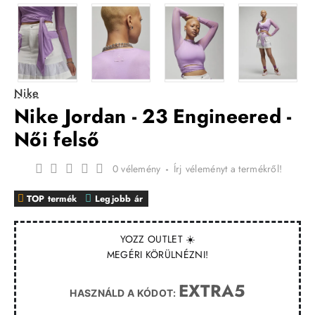
Nike
Nike Jordan - 23 Engineered -
Női felső
0 vélemény
-
Írj véleményt a termékről!
TOP termék
Legjobb ár
YOZZ OUTLET ☀️
MEGÉRI KÖRÜLNÉZNI!
EXTRA5
HASZNÁLD A KÓDOT: