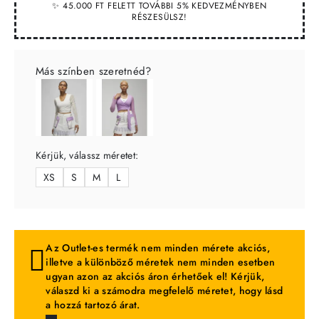
✨ 45.000 FT FELETT TOVÁBBI 5% KEDVEZMÉNYBEN
RÉSZESÜLSZ!
Más színben szeretnéd?
Kérjük, válassz méretet:
XS
S
M
L
Az Outlet-es termék nem minden mérete akciós,
illetve a különböző méretek nem minden esetben
ugyan azon az akciós áron érhetőek el! Kérjük,
válaszd ki a számodra megfelelő méretet, hogy lásd
a hozzá tartozó árat.