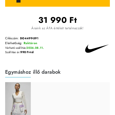
31 990 Ft
Áraink az ÁFA értékét tartalmazzák!
Cikkszám:
DO4499-591
Elérhetőség:
Raktáron
Várható szállítás:
2026.08.11.
Szállítási ár:
990 Ft-tól
Egymáshoz illő darabok