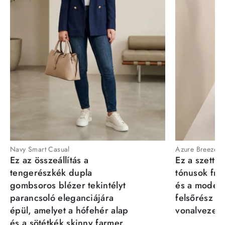
Navy Smart Casual
Azure Breeze
Ez az összeállítás a
Ez a szett a
tengerészkék dupla
tónusok fris
gombsoros blézer tekintélyt
és a moder
parancsoló eleganciájára
felsőrész st
épül, amelyet a hófehér alap
vonalvezeté
és a sötétkék skinny farmer