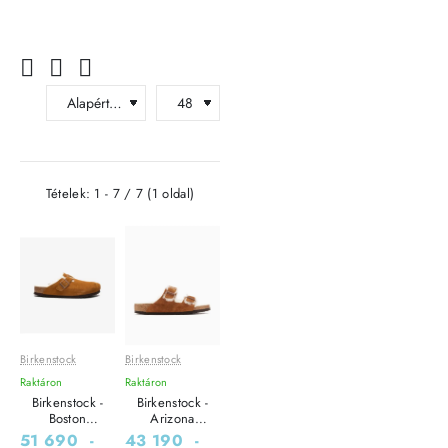
Tételek: 1 - 7 / 7 (1 oldal)
Birkenstock
Birkenstock
Leárazás
Leárazás
Raktáron
Raktáron
Outlet Ár
Outlet Ár
Birkenstock -
Birkenstock -
Boston
Arizona
Shearling - Bőr
Shearling Suede
51 690
-
43 190
-