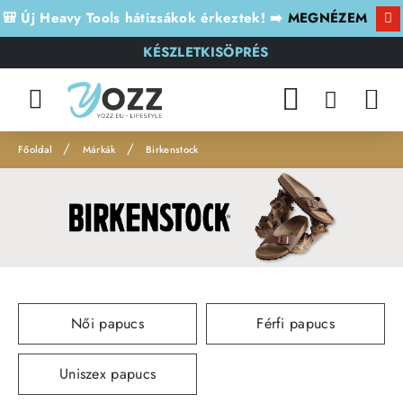
🎒 Új Heavy Tools hátizsákok érkeztek! ➡️
MEGNÉZEM
KÉSZLETKISÖPRÉS
Márkák
Birkenstock
h
o
m
e
Női papucs
Férfi papucs
Uniszex papucs