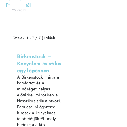
papucs
Ft
tól
25 490 Ft
Tételek: 1 - 7 / 7 (1 oldal)
Birkenstock –
Kényelem és stílus
egy lépésben
A Birkenstock márka a
komfortot és a
minőséget helyezi
előtérbe, miközben a
klasszikus stílust ötvözi.
Papucsai világszerte
híresek a kényelmes
talpbetétjükről, mely
biztosítja a láb