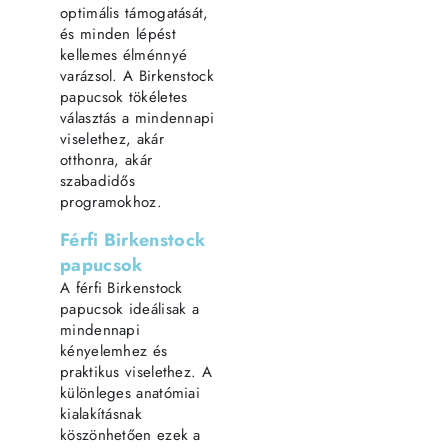
optimális támogatását,
és minden lépést
kellemes élménnyé
varázsol. A Birkenstock
papucsok tökéletes
választás a mindennapi
viselethez, akár
otthonra, akár
szabadidős
programokhoz.
Férfi Birkenstock
papucsok
A férfi Birkenstock
papucsok ideálisak a
mindennapi
kényelemhez és
praktikus viselethez. A
különleges anatómiai
kialakításnak
köszönhetően ezek a