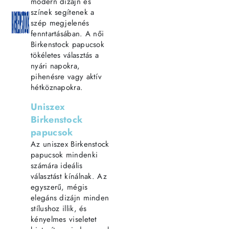
modern dizájn és
színek segítenek a
szép megjelenés
fenntartásában. A női
Birkenstock papucsok
tökéletes választás a
nyári napokra,
pihenésre vagy aktív
hétköznapokra.
Uniszex
Birkenstock
papucsok
Az uniszex Birkenstock
papucsok mindenki
számára ideális
választást kínálnak. Az
egyszerű, mégis
elegáns dizájn minden
stílushoz illik, és
kényelmes viseletet