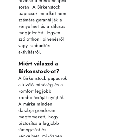
biztosít a mindennapok
során. A Birkenstock
papucsok mindkét nem
számára garantálják a
kényelmet és a stílusos
megjelenést, legyen
szó otthoni pihenésről
vagy szabadtéri
aktivitásról.
Miért válaszd a
Birkenstock-ot?
A Birkenstock papucsok
a kiváló minőség és a
komfort legjobb
kombinációját nyújtják.
A márka minden
darabja gondosan
megtervezett, hogy
biztosítsa a legjobb
támogatást és
kényelmet, miközben