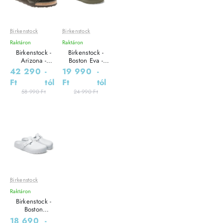
Birkenstock
Birkenstock
Leárazás
Leárazás
Raktáron
Raktáron
Outlet Ár
Birkenstock -
Birkenstock -
Arizona -
Boston Eva -
Uniszex papucs
Férfi klumpa
42 290
-
19 990
-
Ft
tól
Ft
tól
58 990 Ft
24 990 Ft
Birkenstock
Leárazás
Raktáron
Outlet Ár
Birkenstock -
Boston
Essentials - Férfi
18 690
-