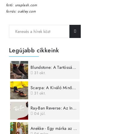
fotó: unsplash.com
forrás: oakley.com
Legújabb cikkeink
Blundstone: A Tartósság és Időtálló Stílus Megtestesítője
31
okt.
Scarpa: A Kiváló Minőség és Innováció Szimbóluma
31
okt.
Ray-Ban Reverse: Az Innováció és Fenntarthatóság Új Dimenziója
04
júl.
Anekke - Egy márka az erős nők jegyében
06
márc.