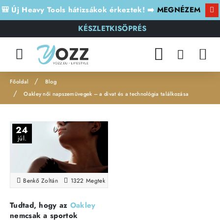
🎒 Új Heavy Tools hátizsákok érkeztek! ➡️
MEGNÉZEM
KÉSZLETKISÖPRÉS
Blog
h
Oakley női napszemüvegek – a divat és a technológia találkozása
o
m
24
e
júl.
Benkő Zoltán
1322 Megtekintés(ek)
Életmód
Tudtad, hogy az
Oakley
nemcsak a sportok