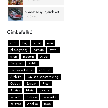
5 karácsonyi ajándékötlet férfiaknak!
05
dec.
Címkefelhő
cool
bag
smart
man
photography
camera
travel
shop
modern
sweet
Desigual
Ruhák
Lacroix kollekció
coolskin
Arch Fit
Ray-Ban napszemüveg
Oakley
Eastpak
Rider
Adidas
labda
papucs
tolltartó
övtáska
oldaltáska
hátizsák
Anekke
táska