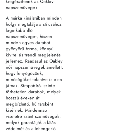
kiegészítenek az Oakley-
napszemüvegek.
A márka kínálatában minden
hölgy megtalálja a stílusához
leginkább illő
napszemüveget, hiszen
minden egyes darabot
gyönyörű forma, könnyű
kivitel és trendi megjelenés
jellemez. Ráadásul az Oakley
női napszemüvegek amellett,
hogy lenyűgözőek,
minőségüket tekintve is élen
járnak. Strapabíró, szinte
törhetetlen darabok, melyek
hosszú éveken át
megbízható, hű társként
kísérnek. Mindennapi
viseletre szánt szemüvegek,
melyek garantálják a látás
védelmét és a lehengerlő