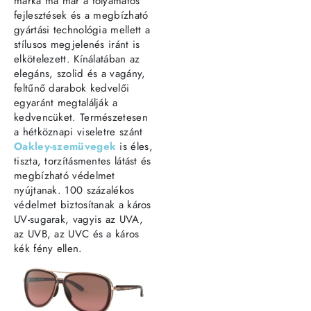
márka ma már a folyamatos
fejlesztések és a megbízható
gyártási technológia mellett a
stílusos megjelenés iránt is
elkötelezett. Kínálatában az
elegáns, szolid és a vagány,
feltűnő darabok kedvelői
egyaránt megtalálják a
kedvencüket. Természetesen
a hétköznapi viseletre szánt
Oakley-szemüvegek
is éles,
tiszta, torzításmentes látást és
megbízható védelmet
nyújtanak. 100 százalékos
védelmet biztosítanak a káros
UV-sugarak, vagyis az UVA,
az UVB, az UVC és a káros
kék fény ellen.