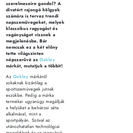
szerelmeseire gondol? A
divatért rajongó hölgyek
számára is tervez trendi
napszemüvegeket, melyek
klasszikus ragyogást és
vagányságot visznek a
megjelenésbe. Bár
nemcsak ez a két előny
tette világszinten
népszerűvé az
Oakley
márkát, mutatjuk a többit!
Az
Oakley
márkáról
sokaknak kizárólag a
sportszemüvegek jutnak
eszükbe. Pedig a márka
termékei ugyanúgy megállják
a helyüket a belvárosi séta
alkalmával, mint a
sportpályán. Szóval az
utánozhatatlan technológiai
megoldások és az innováció