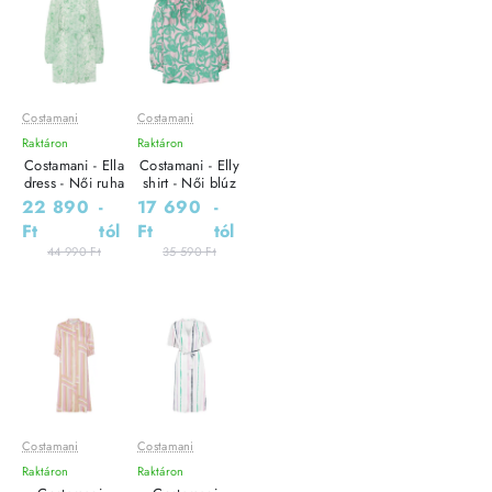
Costamani
Costamani
Leárazás
Leárazás
Raktáron
Raktáron
Outlet Ár
Outlet Ár
Costamani - Ella
Costamani - Elly
dress - Női ruha
shirt - Női blúz
22 890
-
17 690
-
Ft
tól
Ft
tól
44 990 Ft
35 590 Ft
Costamani
Costamani
Leárazás
Leárazás
Raktáron
Raktáron
Outlet Ár