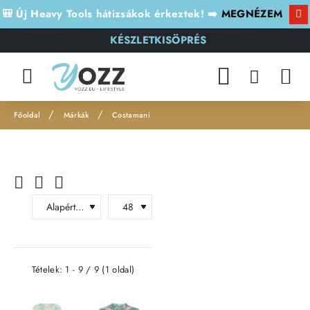
🎒 Új Heavy Tools hátizsákok érkeztek! ➡️
MEGNÉZEM
KÉSZLETKISÖPRÉS
Márkák
Costamani
h
o
m
e
Tételek: 1 - 9 / 9 (1 oldal)