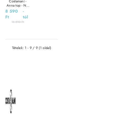
Costamani -
Anna top - Női
blúz
8 590
-
Ft
tól
16 890 Ft
Tételek: 1 - 9 / 9 (1 oldal)