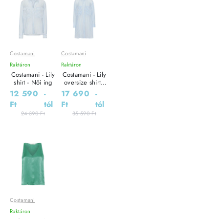
Costamani
Costamani
Leárazás
Leárazás
Raktáron
Raktáron
Outlet Ár
Outlet Ár
Costamani - Lily
Costamani - Lily
shirt - Női ing
oversize shirt -
Női ingruha
12 590
-
17 690
-
Ft
tól
Ft
tól
24 390 Ft
35 590 Ft
Costamani
Leárazás
Raktáron
Outlet Ár