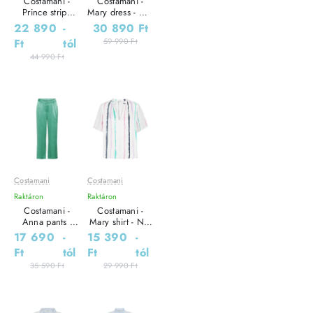
Costamani -
Costamani -
Prince stripe
Mary dress - Női
dress - Női ruha
ruha
22 890
-
30 890 Ft
Ft
tól
59 990 Ft
44 990 Ft
Costamani
Costamani
Leárazás
Leárazás
Raktáron
Raktáron
Outlet Ár
Outlet Ár
Costamani -
Costamani -
Anna pants -
Mary shirt - Női
Sportos Női
blúz
17 690
-
15 390
-
nadrág
Ft
tól
Ft
tól
35 590 Ft
29 990 Ft