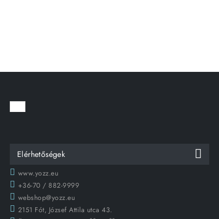
Elérhetőségek
www.yozz.eu
+36-70 / 882-9999
webshop@yozz.eu
2151 Fót, József Attila utca 43.