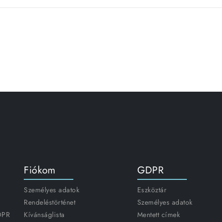
Fiókom
GDPR
Személyes adatok
Eszköztár
Rendeléstörténet
Személyes adatok
GDPR
Kívánságlista
Mentett címek