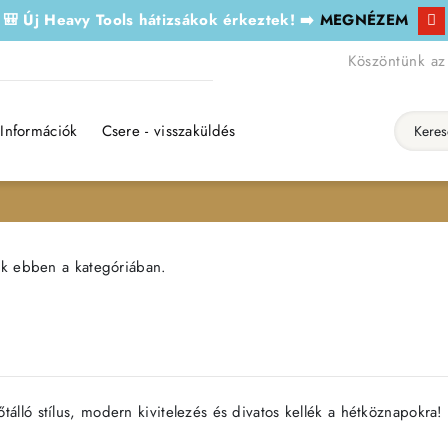
🎒 Új Heavy Tools hátizsákok érkeztek! ➡️
MEGNÉZEM
Köszöntünk az
Információk
Csere - visszaküldés
Keresés..
ék ebben a kategóriában.
őtálló stílus, modern kivitelezés és divatos kellék a hétköznapokra!