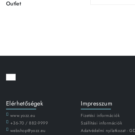
Outlet
Elérhetőségek
Impresszum
www.yozz.eu
Fizetési információk
+36-70 / 882-9999
Szállítási információk
webshop@yozz.eu
Adatvédelmi nyilatkozat - 