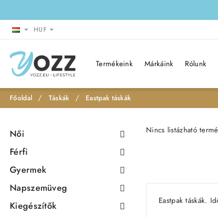
HUF
Termékeink
Márkáink
Rólunk
Táskák
Eastpak táskák
h
o
Nincs listázható term
Női
m
e
Férfi
Gyermek
Napszemüveg
Eastpak táskák. Id
Kiegészítők