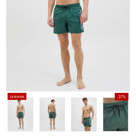
Leárazás
-37%