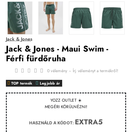
Jack & Jones
Jack & Jones - Maui Swim -
Férfi fürdőruha
0 vélemény
-
Írj véleményt a termékről!
TOP termék
Legjobb ár
YOZZ OUTLET ☀️
MEGÉRI KÖRÜLNÉZNI!
EXTRA5
HASZNÁLD A KÓDOT: