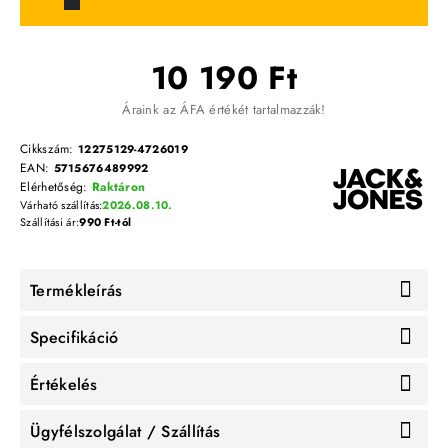
10 190 Ft
Áraink az ÁFA értékét tartalmazzák!
Cikkszám:
12275129-4726019
EAN:
5715676489992
Elérhetőség:
Raktáron
Várható szállítás:
2026.08.10.
Szállítási ár:
990 Ft-tól
Termékleírás
Specifikáció
Értékelés
Ügyfélszolgálat / Szállítás