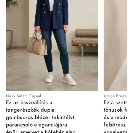
Navy Smart Casual
Azure Breeze
Ez az összeállítás a
Ez a szett a
tengerészkék dupla
tónusok fris
gombsoros blézer tekintélyt
és a moder
parancsoló eleganciájára
felsőrész st
épül, amelyet a hófehér alap
vonalvezeté