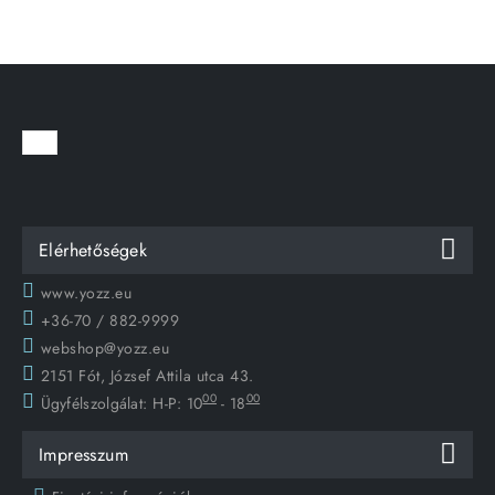
Elérhetőségek
www.yozz.eu
+36-70 / 882-9999
webshop@yozz.eu
2151 Fót, József Attila utca 43.
00
00
Ügyfélszolgálat:
H-P: 10
- 18
Impresszum