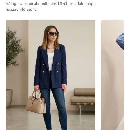
Válogass inspiráló outfiteink közül, és találd meg a
hozzád illő szettet