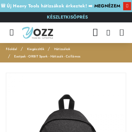
🎒 Új Heavy Tools hátizsákok érkeztek! ➡️
MEGNÉZEM
KÉSZLETKISÖPRÉS
Kiegészítők
Hátizsákok
h
Eastpak - ORBIT Spark - Hátizsák - Csillámos
o
m
e