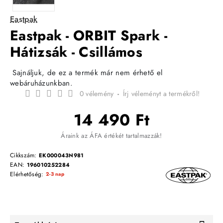
Eastpak
Eastpak - ORBIT Spark -
Hátizsák - Csillámos
Sajnáljuk, de ez a termék már nem érhető el
webáruházunkban.
0 vélemény
-
Írj véleményt a termékről!
14 490 Ft
Áraink az ÁFA értékét tartalmazzák!
Cikkszám:
EK000043N981
EAN:
196010252284
Elérhetőség:
2-3 nap