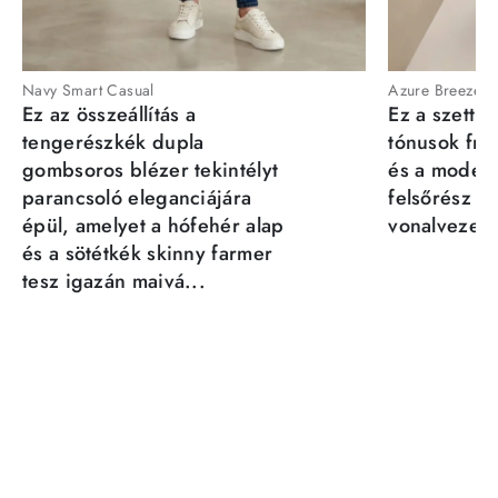
Navy Smart Casual
Azure Breeze
Ez az összeállítás a
Ez a szett a
tengerészkék dupla
tónusok fris
gombsoros blézer tekintélyt
és a moder
parancsoló eleganciájára
felsőrész st
épül, amelyet a hófehér alap
vonalvezeté
és a sötétkék skinny farmer
tesz igazán maivá...