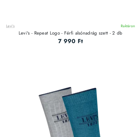
Levi's
Raktáron
Levi's - Repeat Logo - Férfi alsónadrág szett - 2 db
7 990 Ft