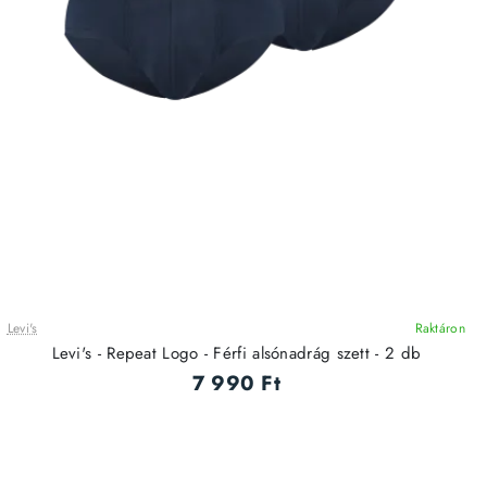
Levi's
Raktáron
Levi's - Repeat Logo - Férfi alsónadrág szett - 2 db
7 990 Ft