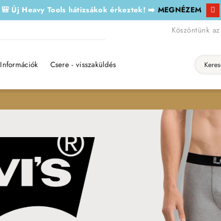
🎒 Új Heavy Tools hátizsákok érkeztek! ➡️
MEGNÉZEM
Köszöntünk az
Információk
Csere - visszaküldés
Keresés..