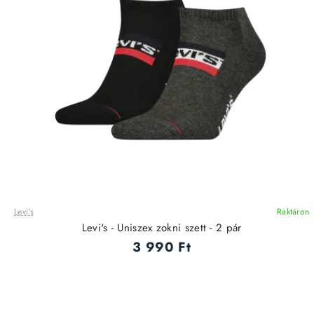
Levi's
Raktáron
Levi's - Uniszex zokni szett - 2 pár
3 990 Ft