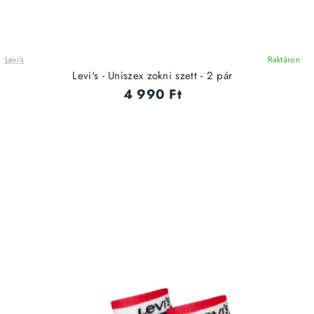
Levi's
Raktáron
Levi's - Uniszex zokni szett - 2 pár
4 990 Ft