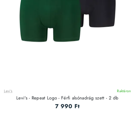
Levi's
Raktáron
Levi's - Repeat Logo - Férfi alsónadrág szett - 2 db
7 990 Ft