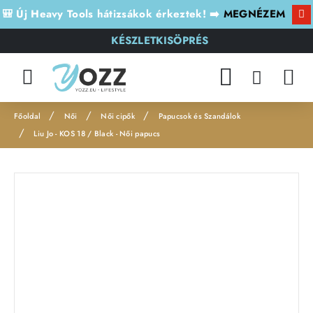
🎒 Új Heavy Tools hátizsákok érkeztek! ➡️
MEGNÉZEM
KÉSZLETKISÖPRÉS
Női
Női cipők
Papucsok és Szandálok
h
Liu Jo - KOS 18 / Black - Női papucs
o
m
e