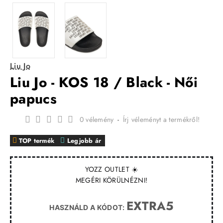
Liu Jo
Liu Jo - KOS 18 / Black - Női
papucs
0 vélemény
-
Írj véleményt a termékről!
TOP termék
Legjobb ár
YOZZ OUTLET ☀️
MEGÉRI KÖRÜLNÉZNI!
EXTRA5
HASZNÁLD A KÓDOT: