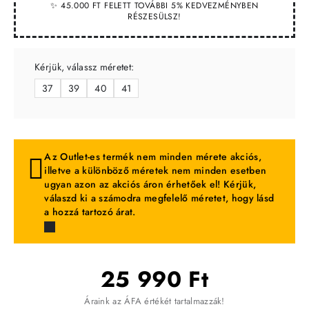
✨ 45.000 FT FELETT TOVÁBBI 5% KEDVEZMÉNYBEN
RÉSZESÜLSZ!
Kérjük, válassz méretet:
37
39
40
41
Az Outlet-es termék nem minden mérete akciós,
illetve a különböző méretek nem minden esetben
ugyan azon az akciós áron érhetőek el! Kérjük,
válaszd ki a számodra megfelelő méretet, hogy lásd
a hozzá tartozó árat.
25 990 Ft
Áraink az ÁFA értékét tartalmazzák!