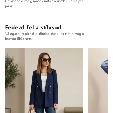
Ha kíváncsi vagy, mások mit választottak, jó helyen
jársz.
Fedezd fel a stílusod
Válogass inspiráló outfiteink közül, és találd meg a
hozzád illő szettet