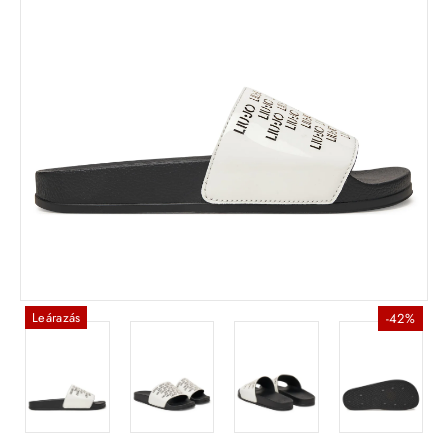
Leárazás
-42%