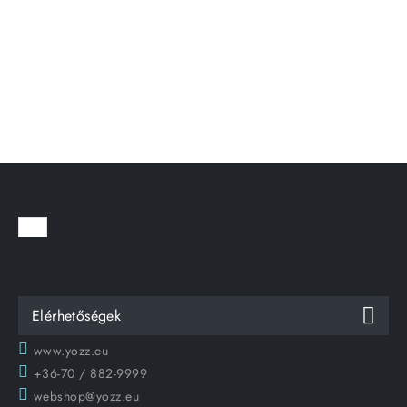
Elérhetőségek
www.yozz.eu
+36-70 / 882-9999
webshop@yozz.eu