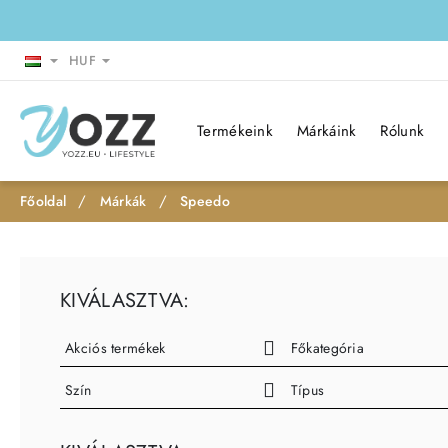
HUF
Termékeink
Márkáink
Rólunk
Márkák
Speedo
h
o
m
KIVÁLASZTVA:
e
Akciós termékek
Főkategória
Szín
Típus