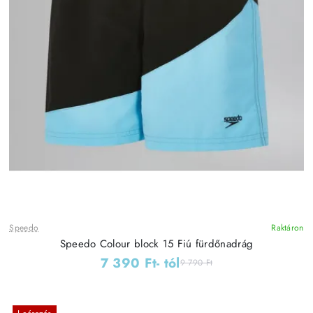
Speedo
Raktáron
Speedo Colour block 15 Fiú fürdőnadrág
7 390 Ft
- tól
9 790 Ft