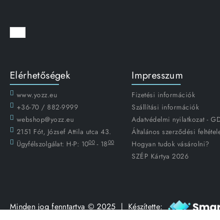
Elérhetőségek
Impresszum
www.yozz.eu
Fizetési információk
+36-70 / 882-9999
Szállítási információk
webshop@yozz.eu
Adatvédelmi nyilatkozat - 
2151 Fót, József Attila utca 43.
Általános szerződési feltétel
00
00
Ügyfélszolgálat:
H-P: 10
- 18
Hogyan tudok vásárolni?
SZÉP Kártya 2026
Minden jog fenntartva © 2025 | Készítette: