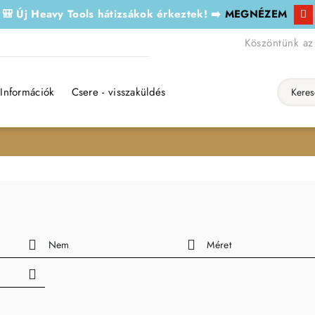
🎒 Új Heavy Tools hátizsákok érkeztek! ➡️
MEGNÉZEM
Köszöntünk az
Információk
Csere - visszaküldés
Keresés..
Nem
Méret