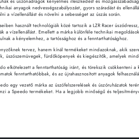
uhák és úszónadrágok kényelmes illeszkedést és mozgásszabadságot
hnikai anyagok nedvességszabályozást, gyors száradást és ellenáll
lni a vízellenállást és növelni a sebességet az úszás során.
eiben használt technológiák közé tartozik a LZR Racer úszódressz, 
lják a vízellenállást. Emellett a márka különféle technikai megold
ulnak a kényelemhez, a tartóssághoz és a fenntarthatósághoz.
zőknek tervez, hanem kínál termékeket mindazoknak, akik szeretik
k, úszószemüvegek, fürdőköpenyek és kiegészítők, amelyek minden
 elkötelezett a fenntarthatóság iránt, és törekszik csökkenteni a 
amatok fenntarthatóbbak, és az újrahasznosított anyagok felhasznál
do egy vezető márka az úszófelszerelések és úszóruházatok terén
mzi a Speedo termékeket. Ha a legjobb minőségű és teljesítményor