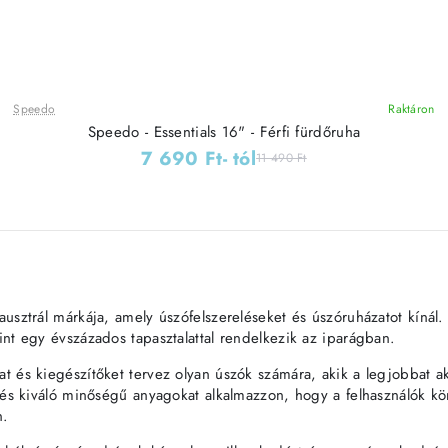
Speedo
Raktáron
Speedo - Essentials 16" - Férfi fürdőruha
7 690 Ft
- tól
11 490 Ft
usztrál márkája, amely úszófelszereléseket és úszóruházatot kíná
nt egy évszázados tapasztalattal rendelkezik az iparágban.
 és kiegészítőket tervez olyan úszók számára, akik a legjobbat aka
t és kiváló minőségű anyagokat alkalmazzon, hogy a felhasználók k
n.