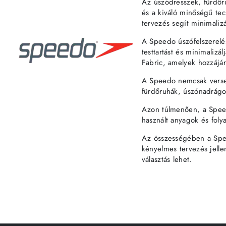
Az úszódresszek, fürdőr
és a kiváló minőségű tec
tervezés segít minimalizá
A Speedo úszófelszerelés
testtartást és minimalizá
Fabric, amelyek hozzájár
A Speedo nemcsak verseny
fürdőruhák, úszónadrágo
Azon túlmenően, a Speedo
használt anyagok és foly
Az összességében a Spee
kényelmes tervezés jelle
választás lehet.