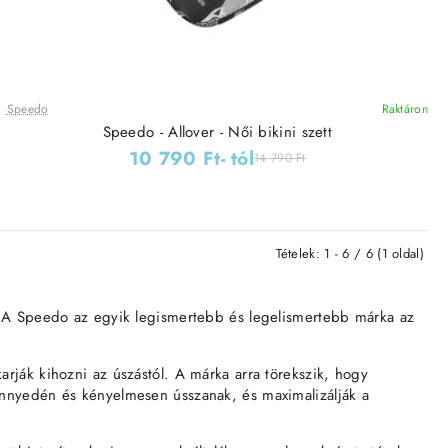
Speedo
Raktáron
Speedo - Allover - Női bikini szett
10 790 Ft
- tól
14 790 Ft
Tételek: 1 - 6 / 6 (1 oldal)
l. A Speedo az egyik legismertebb és legelismertebb márka az
rják kihozni az úszástól. A márka arra törekszik, hogy
önnyedén és kényelmesen ússzanak, és maximalizálják a