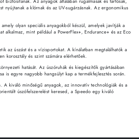
 biztosítanak. Az anyagok általában rugalmasak és tartósak,
ást nyújtanak a klórnak és az UV-sugárzásnak. Az ergonomikus
amely olyan speciális anyagokból készül, amelyek javítják a
ásokat alkalmaz, mint például a PowerFlex+, Endurance+ és az Eco
 az úszást és a vízisportokat. A kínálatban megtalálhatók a
 korosztály és szint számára elérhetőek.
környezeti hatását. Az úszóruhák és kiegészítők gyártásában
ása is egyre nagyobb hangsúlyt kap a termékfejlesztés során.
. A kiváló minőségű anyagok, az innovatív technológiák és a
ientált úszófelszerelést keresed, a Speedo egy kiváló