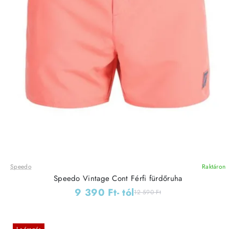
Speedo
Raktáron
Speedo Vintage Cont Férfi fürdőruha
9 390 Ft
- tól
12 590 Ft