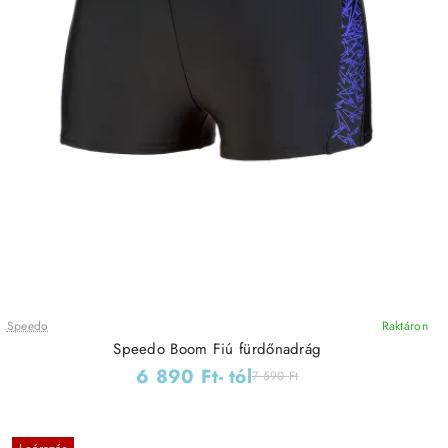
Speedo
Raktáron
Speedo Boom Fiú fürdőnadrág
6 890 Ft
- tól
7 590 Ft