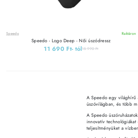
Speedo
Raktáron
Speedo - Logo Deep - Női úszódressz
11 690 Ft
- tól
15 990 Ft
A Speedo egy világhírű a
úszóvilágban, és több mi
A Speedo úszóruházatokat
innovatív technológiáka
teljesítményüket a vízbe