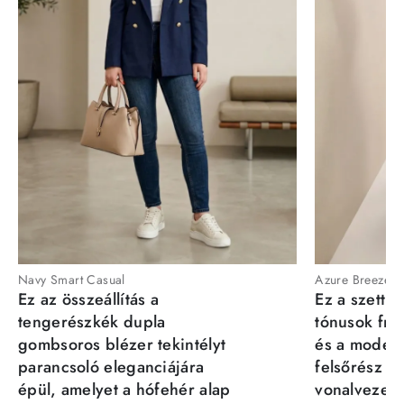
Navy Smart Casual
Azure Breeze
Ez az összeállítás a
Ez a szett a
tengerészkék dupla
tónusok fris
gombsoros blézer tekintélyt
és a moder
parancsoló eleganciájára
felsőrész st
épül, amelyet a hófehér alap
vonalvezeté