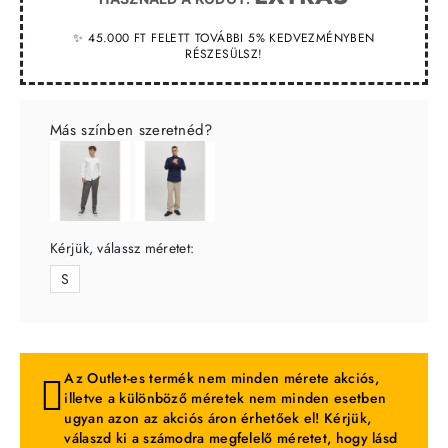
✨ 45.000 FT FELETT TOVÁBBI 5% KEDVEZMÉNYBEN
RÉSZESÜLSZ!
Más színben szeretnéd?
Kérjük, válassz méretet:
S
Az Outlet-es termék nem minden mérete akciós,
illetve a különböző méretek nem minden esetben
ugyan azon az akciós áron érhetőek el! Kérjük,
válaszd ki a számodra megfelelő méretet, hogy lásd