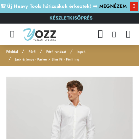
🎒 Új Heavy Tools hátizsákok érkeztek! ➡️
MEGNÉZEM
KÉSZLETKISÖPRÉS
Férfi
Férfi ruházat
Ingek
h
Jack & Jones - Parker / Slim Fit - Férfi ing
o
m
Leárazás
e