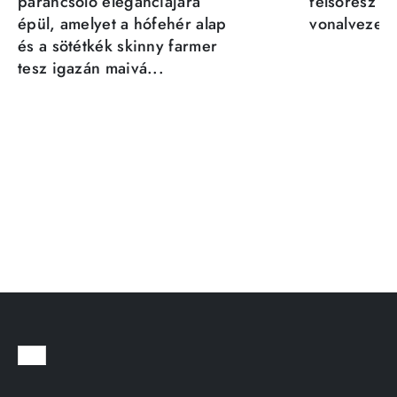
parancsoló eleganciájára
felsőrész st
épül, amelyet a hófehér alap
vonalvezeté
és a sötétkék skinny farmer
tesz igazán maivá...