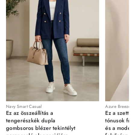
Navy Smart Casual
Azure Breeze
Ez az összeállítás a
Ez a szett a
tengerészkék dupla
tónusok fris
gombsoros blézer tekintélyt
és a moder