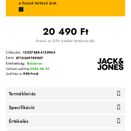
a hozzá tartozó árat.
20 490 Ft
Áraink az ÁFA értékét tartalmazzák!
Cikkszám:
12227385-4125963
EAN:
5715369789057
Elérhetőség:
Raktáron
Várható szállítás:
2026.08.07.
Szállítási ár:
990 Ft-tól
Termékleírás
Specifikáció
Értékelés