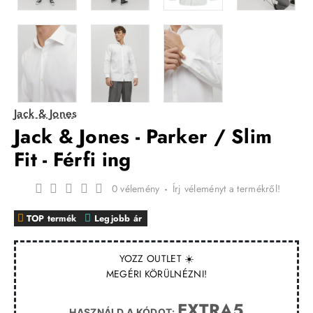
Jack & Jones
Jack & Jones - Parker / Slim
Fit - Férfi ing
0 vélemény
-
Írj véleményt a termékről!
TOP termék
Legjobb ár
YOZZ OUTLET ☀️
MEGÉRI KÖRÜLNÉZNI!
EXTRA5
HASZNÁLD A KÓDOT: