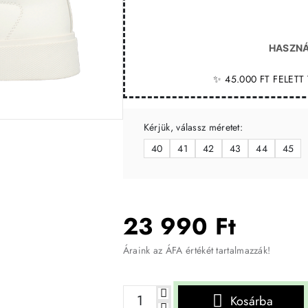
HASZNÁ
✨ 45.000 FT FELET
Kérjük, válassz méretet:
-35%
40
41
42
43
44
45
23 990 Ft
Áraink az ÁFA értékét tartalmazzák!
Kosárba