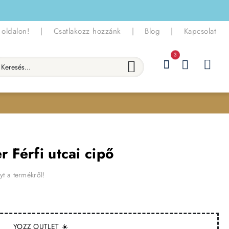
 oldalon!
|
Csatlakozz hozzánk
|
Blog
|
Kapcsolat
3
esés...
r Férfi utcai cipő
yt a termékről!
YOZZ OUTLET ☀️