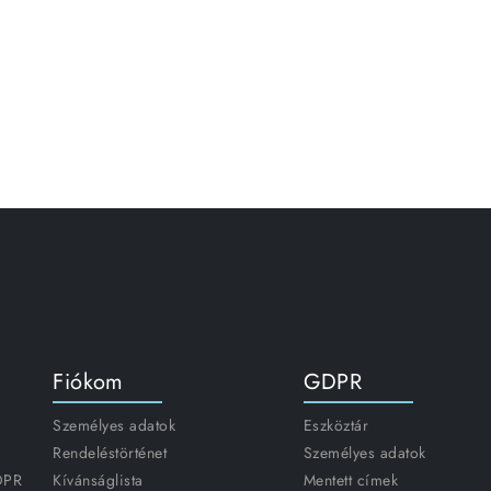
Fiókom
GDPR
Személyes adatok
Eszköztár
Rendeléstörténet
Személyes adatok
GDPR
Kívánságlista
Mentett címek