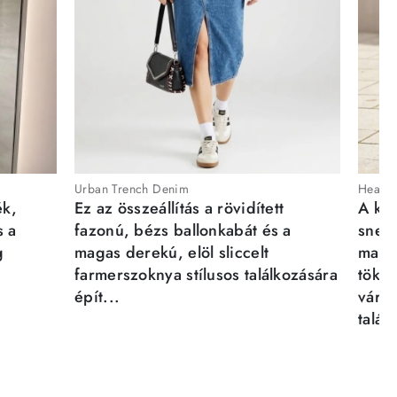
Urban Trench Denim
Heartb
ék,
Ez az összeállítás a rövidített
A kén
s a
fazonú, bézs ballonkabát és a
sneak
g
magas derekú, elöl sliccelt
magab
farmerszoknya stílusos találkozására
tökél
épít...
város
talál