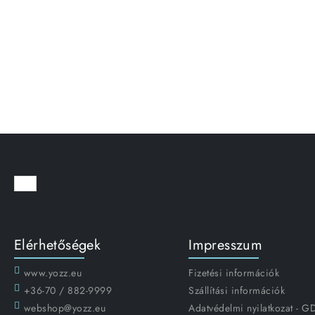
Elérhetőségek
Impresszum
www.yozz.eu
Fizetési információk
+36-70 / 882-9999
Szállítási információk
webshop@yozz.eu
Adatvédelmi nyilatkozat - 