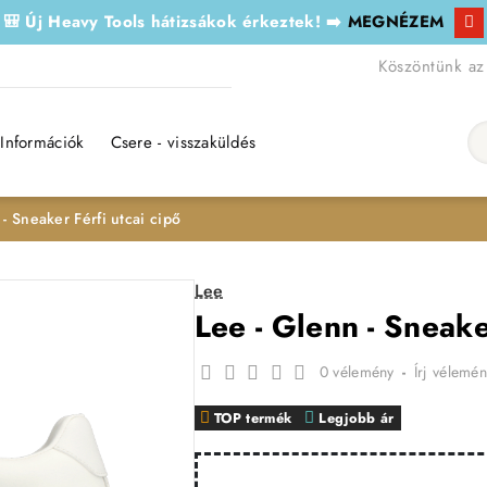
🎒 Új Heavy Tools hátizsákok érkeztek! ➡️
MEGNÉZEM
Köszöntünk az
Információk
Csere - visszaküldés
Ker
 - Sneaker Férfi utcai cipő
Lee
Lee - Glenn - Sneake
0 vélemény
-
Írj vélemén
TOP termék
Legjobb ár