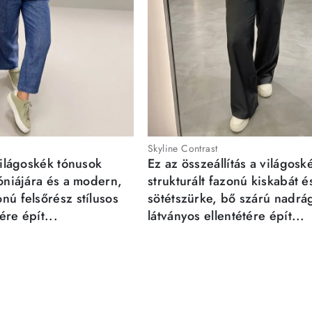
Skyline Contrast
világoskék tónusok
Ez az összeállítás a világosk
móniájára és a modern,
strukturált fazonú kiskabát é
nú felsőrész stílusos
sötétszürke, bő szárú nadrá
re épít...
látványos ellentétére épít...