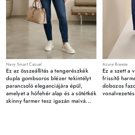
Navy Smart Casual
Azure Breeze
Ez az összeállítás a tengerészkék
Ez a szett a 
dupla gombsoros blézer tekintélyt
frissítő har
parancsoló eleganciájára épül,
dobozos fazo
amelyet a hófehér alap és a sötétkék
vonalvezetésé
skinny farmer tesz igazán maivá...