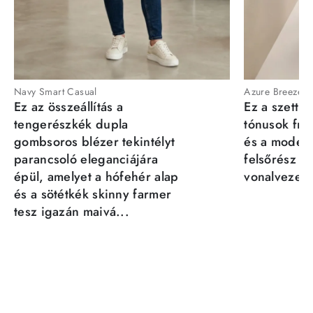
Navy Smart Casual
Azure Breeze
Ez az összeállítás a
Ez a szett a
tengerészkék dupla
tónusok fris
gombsoros blézer tekintélyt
és a moder
parancsoló eleganciájára
felsőrész st
épül, amelyet a hófehér alap
vonalvezeté
és a sötétkék skinny farmer
tesz igazán maivá...