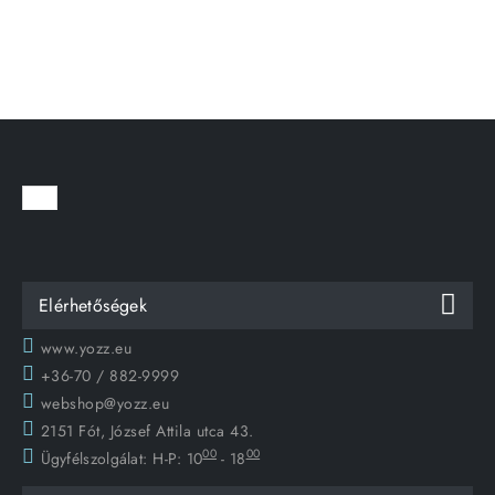
Elérhetőségek
www.yozz.eu
+36-70 / 882-9999
webshop@yozz.eu
2151 Fót, József Attila utca 43.
00
00
Ügyfélszolgálat:
H-P: 10
- 18