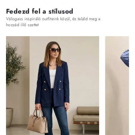
Fedezd fel a stílusod
Válogass inspiráló outfiteink közül, és találd meg a
hozzád illő szettet