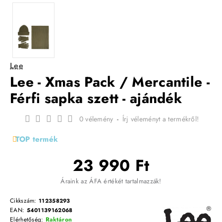
Lee
Lee - Xmas Pack / Mercantile -
Férfi sapka szett - ajándék
0 vélemény
-
Írj véleményt a termékről!
TOP termék
23 990 Ft
Áraink az ÁFA értékét tartalmazzák!
Cikkszám:
112358293
EAN:
5401139162068
Elérhetőség:
Raktáron