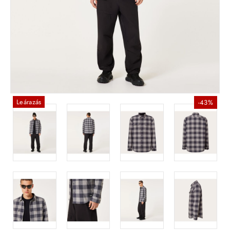
Leárazás
-43%