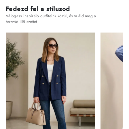
Fedezd fel a stílusod
Válogass inspiráló outfiteink közül, és találd meg a
hozzád illő szettet