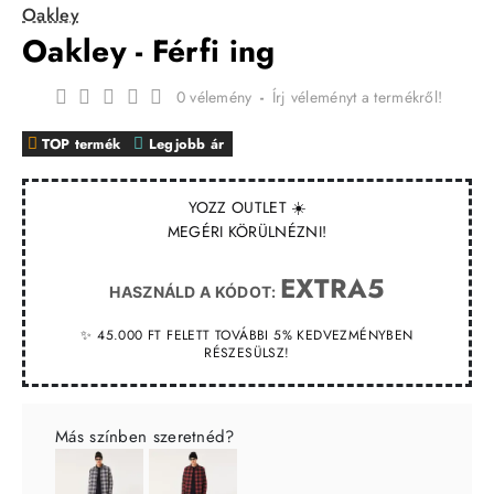
Oakley
Oakley - Férfi ing
0 vélemény
-
Írj véleményt a termékről!
TOP termék
Legjobb ár
YOZZ OUTLET ☀️
MEGÉRI KÖRÜLNÉZNI!
EXTRA5
HASZNÁLD A KÓDOT:
✨ 45.000 FT FELETT TOVÁBBI 5% KEDVEZMÉNYBEN
RÉSZESÜLSZ!
Más színben szeretnéd?