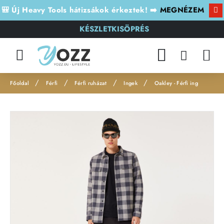
🎒 Új Heavy Tools hátizsákok érkeztek! ➡️
MEGNÉZEM
KÉSZLETKISÖPRÉS
Férfi
Férfi ruházat
Ingek
Oakley - Férfi ing
h
o
m
e