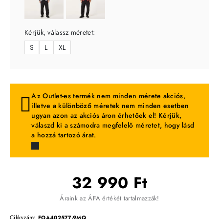
Kérjük, válassz méretet:
S
L
XL
Az Outlet-es termék nem minden mérete akciós,
illetve a különböző méretek nem minden esetben
ugyan azon az akciós áron érhetőek el! Kérjük,
válaszd ki a számodra megfelelő méretet, hogy lásd
a hozzá tartozó árat.
32 990 Ft
Áraink az ÁFA értékét tartalmazzák!
Cikkszám:
FOA402577-9MQ