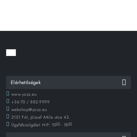
Elérhetőségek
www.yozz.eu
+36-70 / 882-9999
webshop@yozz.eu
2151 Fót, József Attila utca 43.
00
00
Ügyfélszolgálat:
H-P: 10
- 18