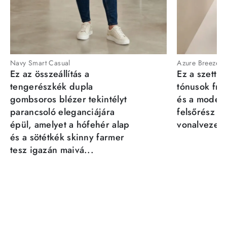
Navy Smart Casual
Azure Breeze
Ez az összeállítás a
Ez a szett a
tengerészkék dupla
tónusok fris
gombsoros blézer tekintélyt
és a moder
parancsoló eleganciájára
felsőrész st
épül, amelyet a hófehér alap
vonalvezeté
és a sötétkék skinny farmer
tesz igazán maivá...