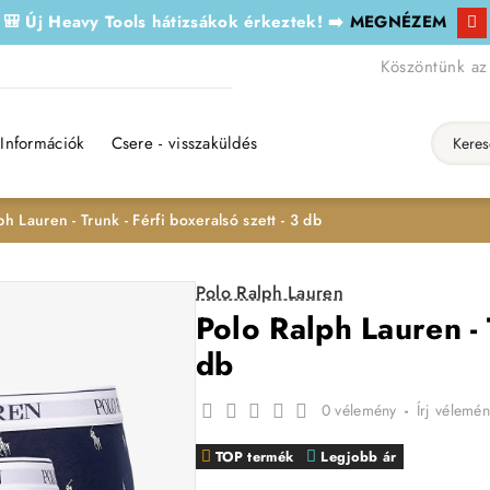
🎒 Új Heavy Tools hátizsákok érkeztek! ➡️
MEGNÉZEM
Köszöntünk az
Információk
Csere - visszaküldés
Keresés..
ph Lauren - Trunk - Férfi boxeralsó szett - 3 db
Polo Ralph Lauren
Polo Ralph Lauren - T
db
0 vélemény
-
Írj vélemén
TOP termék
Legjobb ár