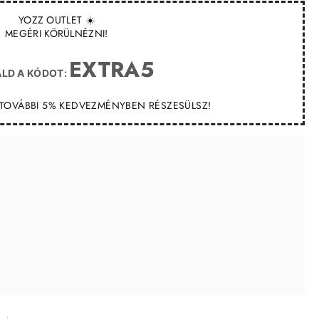
YOZZ OUTLET ☀️
MEGÉRI KÖRÜLNÉZNI!
EXTRA5
LD A KÓDOT:
T TOVÁBBI 5% KEDVEZMÉNYBEN RÉSZESÜLSZ!