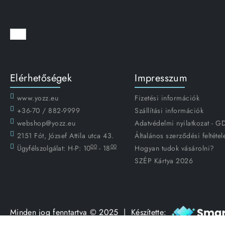
Elérhetőségek
Impresszum
www.yozz.eu
Fizetési információk
+36-70 / 882-9999
Szállítási információk
webshop@yozz.eu
Adatvédelmi nyilatkozat - 
2151 Fót, József Attila utca 43.
Általános szerződési feltétel
00
00
Ügyfélszolgálat:
H-P: 10
- 18
Hogyan tudok vásárolni?
SZÉP Kártya 2026
Minden jog fenntartva © 2025 | Készítette: