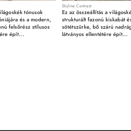
Skyline Contrast
világoskék tónusok
Ez az összeállítás a világosk
móniájára és a modern,
strukturált fazonú kiskabát é
nú felsőrész stílusos
sötétszürke, bő szárú nadrá
re épít...
látványos ellentétére épít...