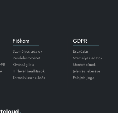
Fiókom
GDPR
Személyes adatok
Eszköztár
Rendeléstörténet
Személyes adatok
GDPR
Kívánságlista
Mentett címek
ek
Hírlevél beállítások
Jelentés lekérése
Termékvisszaküldés
Felejtés joga