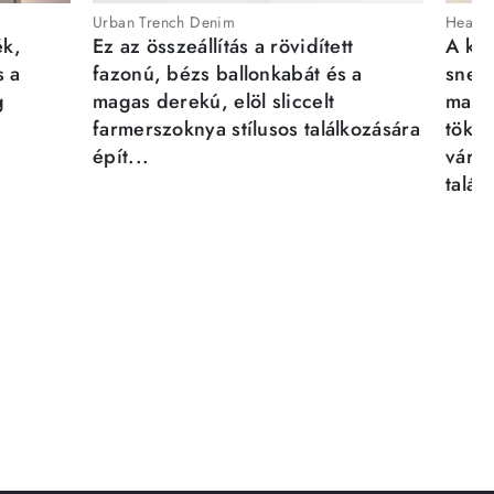
Urban Trench Denim
Heartb
ék,
Ez az összeállítás a rövidített
A kén
s a
fazonú, bézs ballonkabát és a
sneak
g
magas derekú, elöl sliccelt
magab
farmerszoknya stílusos találkozására
tökél
épít...
város
talál