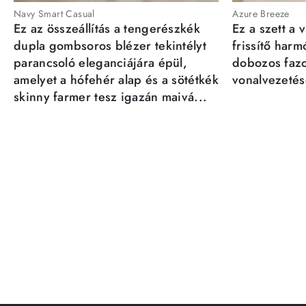
Navy Smart Casual
Azure Breeze
Ez az összeállítás a tengerészkék
Ez a szett a 
dupla gombsoros blézer tekintélyt
frissítő har
parancsoló eleganciájára épül,
dobozos fazo
amelyet a hófehér alap és a sötétkék
vonalvezetésé
skinny farmer tesz igazán maivá...