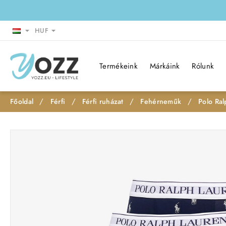
HUF
Termékeink
Márkáink
Rólunk
Férfi
Férfi ruházat
Fehérneműk
Polo Ral
h
o
m
e