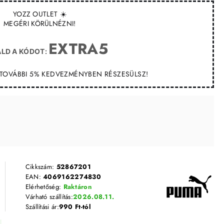
YOZZ OUTLET ☀️
MEGÉRI KÖRÜLNÉZNI!
EXTRA5
LD A KÓDOT:
T TOVÁBBI 5% KEDVEZMÉNYBEN RÉSZESÜLSZ!
Cikkszám:
52867201
EAN:
4069162274830
Elérhetőség:
Raktáron
Várható szállítás:
2026.08.11.
Szállítási ár:
990 Ft-tól