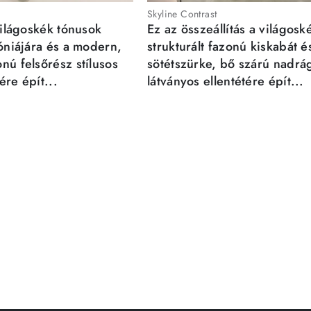
Skyline Contrast
világoskék tónusok
Ez az összeállítás a világosk
móniájára és a modern,
strukturált fazonú kiskabát é
nú felsőrész stílusos
sötétszürke, bő szárú nadrá
re épít...
látványos ellentétére épít...