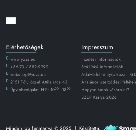
Elérhetőségek
Impresszum
www.yozz.eu
Fizetési információk
+36-70 / 882-9999
Szállítási információk
webshop@yozz.eu
Adatvédelmi nyilatkozat - 
2151 Fót, József Attila utca 43.
Általános szerződési feltétel
00
00
Ügyfélszolgálat:
H-P: 10
- 18
Hogyan tudok vásárolni?
SZÉP Kártya 2026
Minden jog fenntartva © 2025 | Készítette: