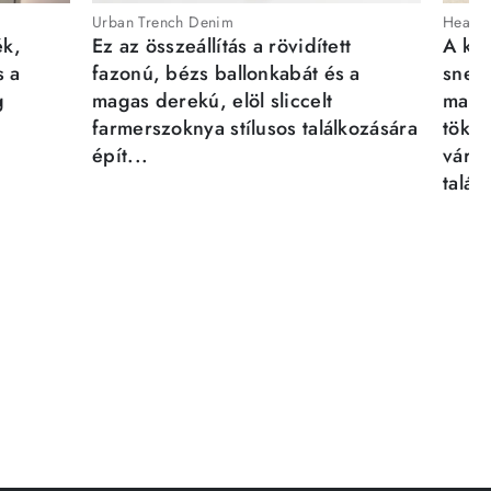
Urban Trench Denim
Heartb
ék,
Ez az összeállítás a rövidített
A kén
s a
fazonú, bézs ballonkabát és a
sneak
g
magas derekú, elöl sliccelt
magab
farmerszoknya stílusos találkozására
tökél
épít...
város
talál