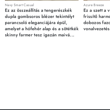
Navy Smart Casual
Azure Breeze
Ez az összeállítás a tengerészkék
Ez a szett a 
dupla gombsoros blézer tekintélyt
frissítő har
parancsoló eleganciájára épül,
dobozos fazo
amelyet a hófehér alap és a sötétkék
vonalvezetésé
skinny farmer tesz igazán maivá...