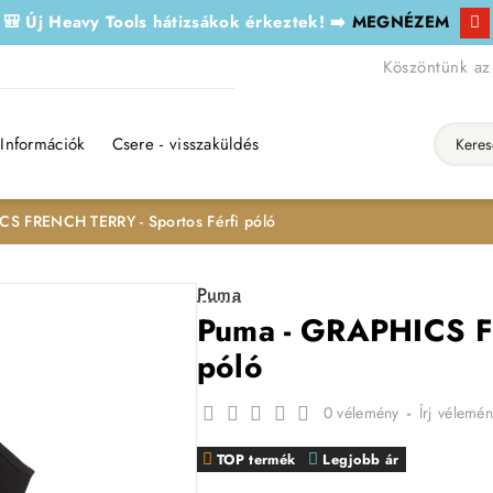
🎒 Új Heavy Tools hátizsákok érkeztek! ➡️
MEGNÉZEM
Köszöntünk az
Információk
Csere - visszaküldés
Keresés..
S FRENCH TERRY - Sportos Férfi póló
Puma
Puma - GRAPHICS F
póló
0 vélemény
-
Írj vélemén
TOP termék
Legjobb ár