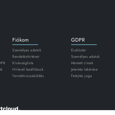
Fiókom
GDPR
Személyes adatok
Eszköztár
Rendeléstörténet
Személyes adatok
GDPR
Kívánságlista
Mentett címek
ek
Hírlevél beállítások
Jelentés lekérése
Termékvisszaküldés
Felejtés joga