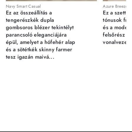
Navy Smart Casual
Azure Breeze
Ez az összeállítás a
Ez a szett a
tengerészkék dupla
tónusok fris
gombsoros blézer tekintélyt
és a moder
parancsoló eleganciájára
felsőrész st
épül, amelyet a hófehér alap
vonalvezeté
és a sötétkék skinny farmer
tesz igazán maivá...