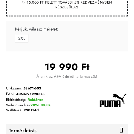
✨ 45.000 FT FELETT TOVÁBBI 5% KEDVEZMÉNYBEN
RÉSZESÜLSZ!
Kérjük, válassz méretet:
2XL
19 990 Ft
Áraink az ÁFA értékét tartalmazzák!
Cikkszám:
586716-03
EAN:
4063697298378
Elérhetőség:
Raktáron
Várható szállítás:
2026.08.07.
Szállítási ár:
990 Ft-tól
Termékleírás