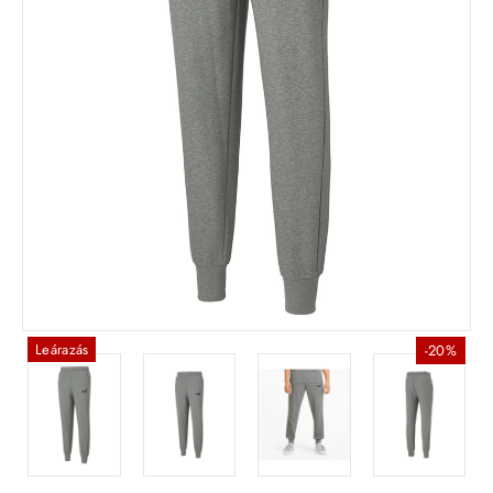
Leárazás
-20%