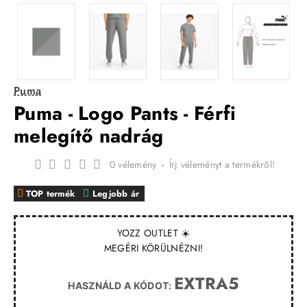
Puma
Puma - Logo Pants - Férfi
melegítő nadrág
0 vélemény
-
Írj véleményt a termékről!
TOP termék
Legjobb ár
YOZZ OUTLET ☀️
MEGÉRI KÖRÜLNÉZNI!
EXTRA5
HASZNÁLD A KÓDOT: