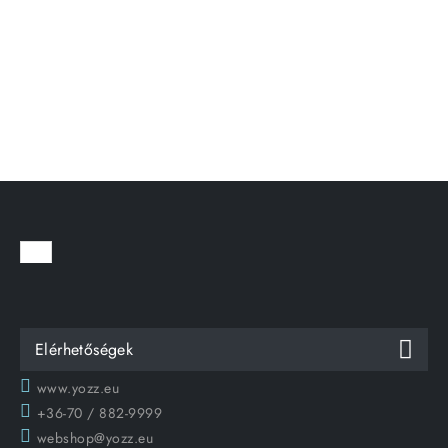
Elérhetőségek
www.yozz.eu
+36-70 / 882-9999
webshop@yozz.eu