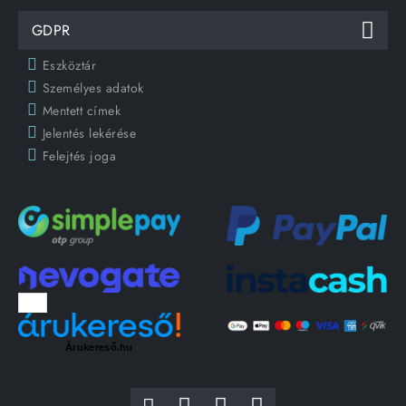
GDPR
Eszköztár
Személyes adatok
Mentett címek
Jelentés lekérése
Felejtés joga
Árukereső.hu