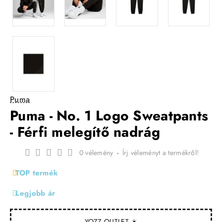
Puma
Puma - No. 1 Logo Sweatpants
- Férfi melegítő nadrág
0 vélemény
-
Írj véleményt a termékről!
TOP termék
Legjobb ár
YOZZ OUTLET ☀️