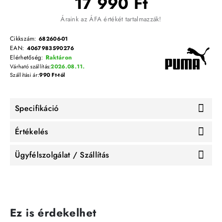
17 990 Ft
Áraink az ÁFA értékét tartalmazzák!
Cikkszám:
682606-01
EAN:
4067983590276
Elérhetőség:
Raktáron
Várható szállítás:
2026.08.11.
Szállítási ár:
990 Ft-tól
Specifikáció
Értékelés
Ügyfélszolgálat / Szállítás
Ez is érdekelhet