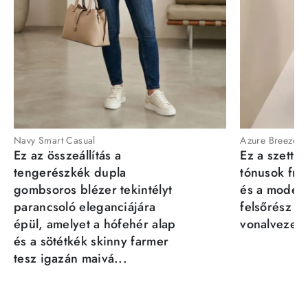
Navy Smart Casual
Azure Breeze
Ez az összeállítás a
Ez a szett a
tengerészkék dupla
tónusok fris
gombsoros blézer tekintélyt
és a moder
parancsoló eleganciájára
felsőrész st
épül, amelyet a hófehér alap
vonalvezeté
és a sötétkék skinny farmer
tesz igazán maivá...