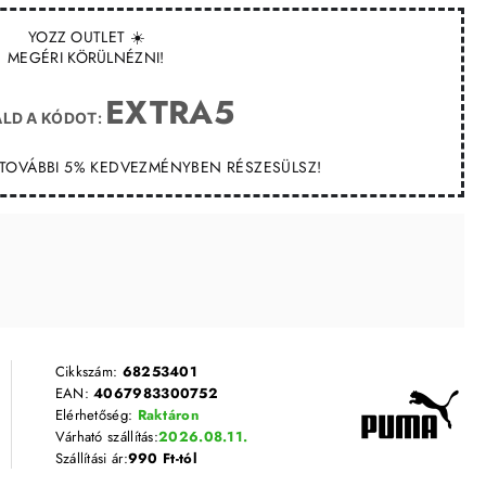
YOZZ OUTLET ☀️
MEGÉRI KÖRÜLNÉZNI!
EXTRA5
LD A KÓDOT:
T TOVÁBBI 5% KEDVEZMÉNYBEN RÉSZESÜLSZ!
Cikkszám:
68253401
EAN:
4067983300752
Elérhetőség:
Raktáron
Várható szállítás:
2026.08.11.
Szállítási ár:
990 Ft-tól