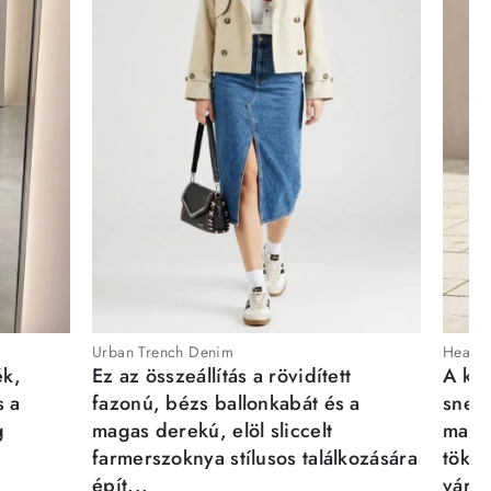
Urban Trench Denim
Heartb
ék,
Ez az összeállítás a rövidített
A kén
s a
fazonú, bézs ballonkabát és a
sneak
g
magas derekú, elöl sliccelt
magab
farmerszoknya stílusos találkozására
tökél
épít...
város