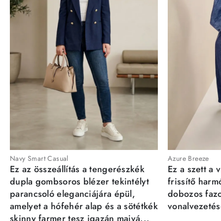
Navy Smart Casual
Azure Breeze
Ez az összeállítás a tengerészkék
Ez a szett a 
dupla gombsoros blézer tekintélyt
frissítő har
parancsoló eleganciájára épül,
dobozos fazo
amelyet a hófehér alap és a sötétkék
vonalvezetésé
skinny farmer tesz igazán maivá...