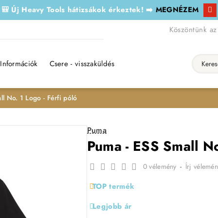
🎒 Új Heavy Tools hátizsákok érkeztek! ➡️
MEGNÉZEM
Köszöntünk az
Információk
Csere - visszaküldés
Keresés..
l No. 1 Logo - Férfi póló
Puma
Puma - ESS Small No.
0 vélemény
-
Írj vélemén
TOP termék
Legjobb ár