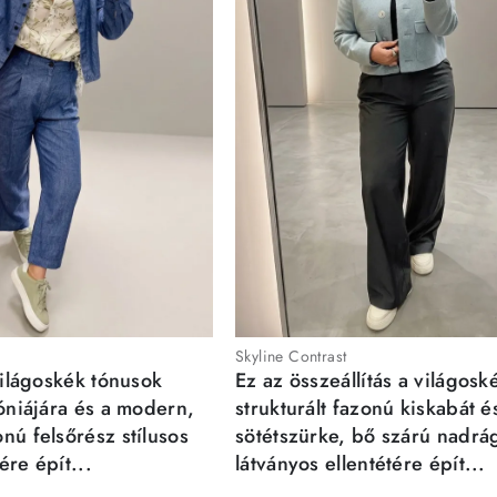
Skyline Contrast
világoskék tónusok
Ez az összeállítás a világosk
móniájára és a modern,
strukturált fazonú kiskabát é
nú felsőrész stílusos
sötétszürke, bő szárú nadrá
re épít...
látványos ellentétére épít...