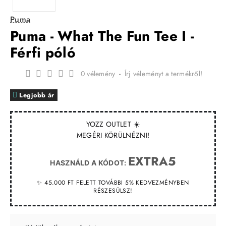
Puma
Puma - What The Fun Tee I -
Férfi póló
0 vélemény
-
Írj véleményt a termékről!
Legjobb ár
YOZZ OUTLET ☀️
MEGÉRI KÖRÜLNÉZNI!
EXTRA5
HASZNÁLD A KÓDOT:
✨ 45.000 FT FELETT TOVÁBBI 5% KEDVEZMÉNYBEN
RÉSZESÜLSZ!