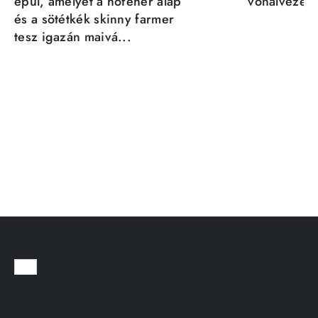
épül, amelyet a hófehér alap
vonalvezeté
és a sötétkék skinny farmer
tesz igazán maivá...