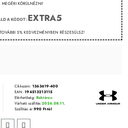
MEGÉRI KÖRÜLNÉZNI!
EXTRA5
LD A KÓDOT:
T TOVÁBBI 5% KEDVEZMÉNYBEN RÉSZESÜLSZ!
Cikkszám:
1363619-400
EAN:
194513213115
Elérhetőség:
Raktáron
Várható szállítás:
2026.08.11.
Szállítási ár:
990 Ft-tól