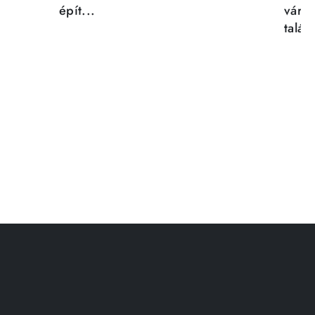
épít...
város
talál