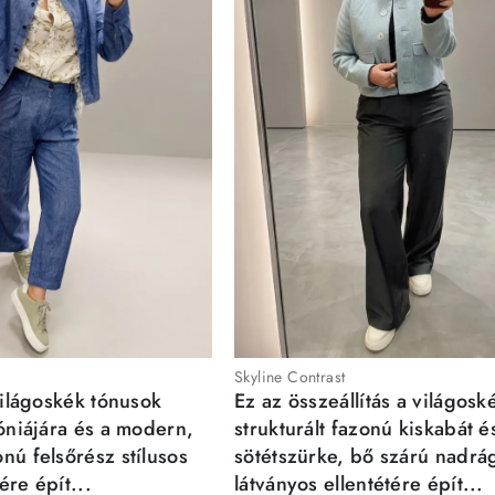
Skyline Contrast
világoskék tónusok
Ez az összeállítás a világosk
móniájára és a modern,
strukturált fazonú kiskabát é
nú felsőrész stílusos
sötétszürke, bő szárú nadrá
re épít...
látványos ellentétére épít...