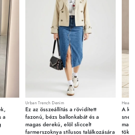
Urban Trench Denim
Heartb
ék,
Ez az összeállítás a rövidített
A kén
s a
fazonú, bézs ballonkabát és a
sneak
g
magas derekú, elöl sliccelt
magab
farmerszoknya stílusos találkozására
tökél