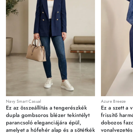
Navy Smart Casual
Azure Breeze
Ez az összeállítás a tengerészkék
Ez a szett a 
dupla gombsoros blézer tekintélyt
frissítő har
parancsoló eleganciájára épül,
dobozos fazo
amelyet a hófehér alap és a sötétkék
vonalvezetésé