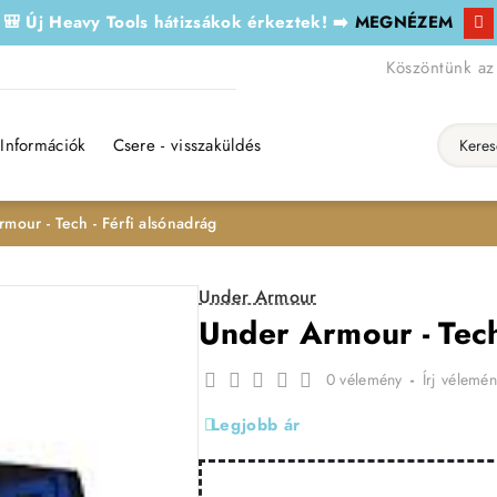
🎒 Új Heavy Tools hátizsákok érkeztek! ➡️
MEGNÉZEM
Köszöntünk az
Információk
Csere - visszaküldés
Keresés..
mour - Tech - Férfi alsónadrág
Under Armour
Under Armour - Tech
0 vélemény
-
Írj vélemén
Legjobb ár