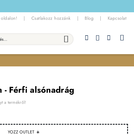
 oldalon!
|
Csatlakozz hozzánk
|
Blog
|
Kapcsolat
.
 - Férfi alsónadrág
yt a termékről!
YOZZ OUTLET ☀️