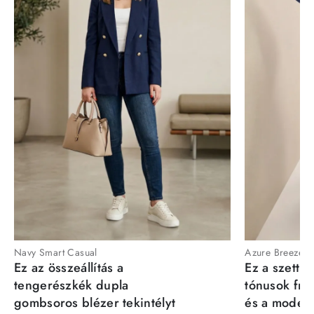
Navy Smart Casual
Azure Breeze
Ez az összeállítás a
Ez a szett a
tengerészkék dupla
tónusok fris
gombsoros blézer tekintélyt
és a moder