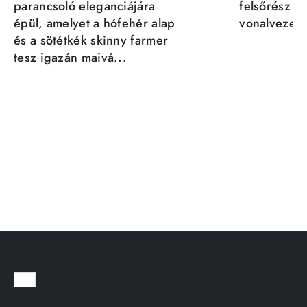
parancsoló eleganciájára
felsőrész st
épül, amelyet a hófehér alap
vonalvezeté
és a sötétkék skinny farmer
tesz igazán maivá...