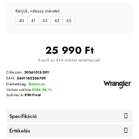
Kérjük, válassz méretet:
40
41
42
43
45
25 990 Ft
Áraink az ÁFA értékét tartalmazzák!
Cikkszám:
20261013-29Y
EAN:
5401182236709
Elérhetőség:
Raktáron
Várható szállítás:
2026.08.11.
Szállítási ár:
990 Ft-tól
Specifikáció
Értékelés