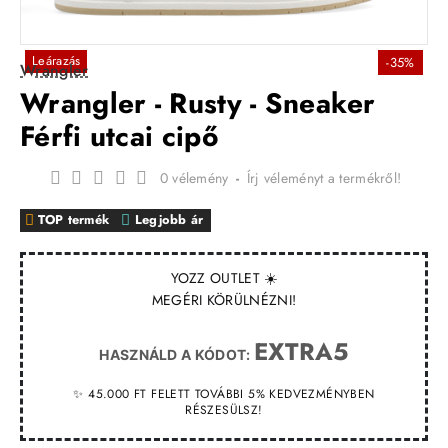
Leárazás
-35%
Wrangler
Wrangler - Rusty - Sneaker
Férfi utcai cipő
0 vélemény
-
Írj véleményt a termékről!
TOP termék
Legjobb ár
YOZZ OUTLET ☀️
MEGÉRI KÖRÜLNÉZNI!
EXTRA5
HASZNÁLD A KÓDOT:
✨ 45.000 FT FELETT TOVÁBBI 5% KEDVEZMÉNYBEN
RÉSZESÜLSZ!