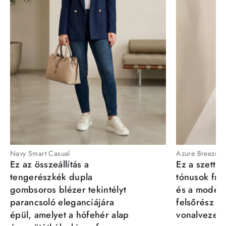
Navy Smart Casual
Azure Breeze
Ez az összeállítás a
Ez a szett a
tengerészkék dupla
tónusok fris
gombsoros blézer tekintélyt
és a moder
parancsoló eleganciájára
felsőrész st
épül, amelyet a hófehér alap
vonalvezeté