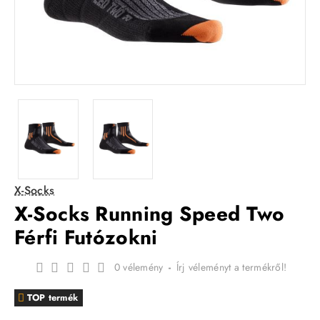
X-Socks
X-Socks Running Speed Two
Férfi Futózokni
0 vélemény
-
Írj véleményt a termékről!
TOP termék