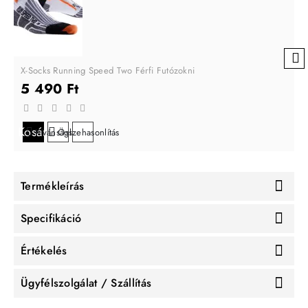
X-Socks Running Speed Two Férfi Futózokni
5 490 Ft
Kosárba
Kívánságlistára
Összehasonlítás
Termékleírás
Specifikáció
Értékelés
Ügyfélszolgálat / Szállítás