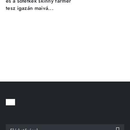
és a sötétkék skinny farmer
tesz igazán maivá...