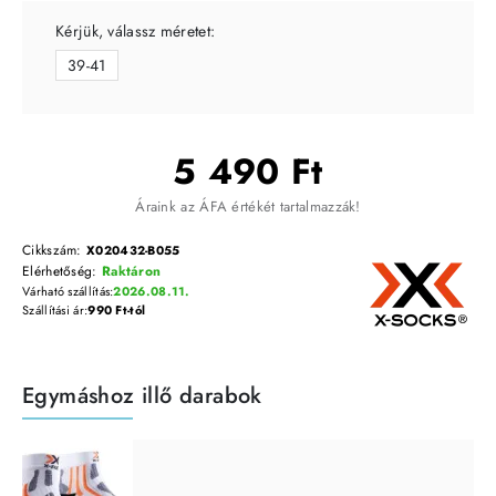
Kérjük, válassz méretet:
39-41
5 490 Ft
Áraink az ÁFA értékét tartalmazzák!
Cikkszám:
X020432-B055
Elérhetőség:
Raktáron
Várható szállítás:
2026.08.11.
Szállítási ár:
990 Ft-tól
Egymáshoz illő darabok