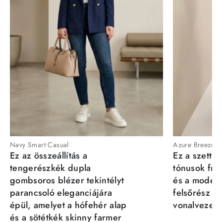
Navy Smart Casual
Azure Breeze
Ez az összeállítás a
Ez a szett a
tengerészkék dupla
tónusok fris
gombsoros blézer tekintélyt
és a moder
parancsoló eleganciájára
felsőrész st
épül, amelyet a hófehér alap
vonalvezeté
és a sötétkék skinny farmer