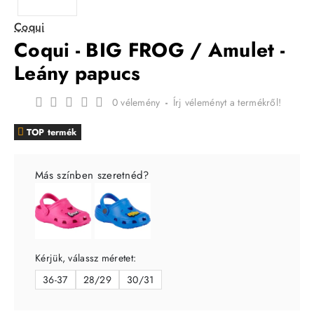
Coqui
Coqui - BIG FROG / Amulet -
Leány papucs
0 vélemény
-
Írj véleményt a termékről!
TOP termék
Más színben szeretnéd?
Kérjük, válassz méretet:
36-37
28/29
30/31