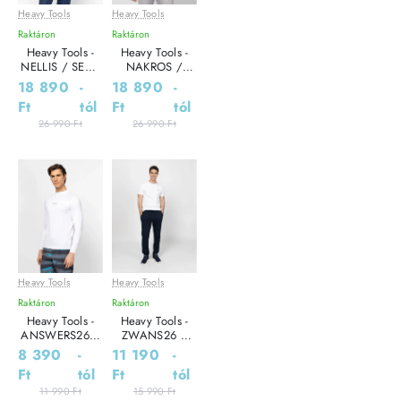
Heavy Tools
Heavy Tools
Leárazás
Leárazás
Raktáron
Raktáron
Heavy Tools -
Heavy Tools -
NELLIS / SEA -
NAKROS /
Női kabát
NAVY - Férfi
18 890
-
18 890
-
dzseki
Ft
tól
Ft
tól
26 990 Ft
26 990 Ft
Heavy Tools
Heavy Tools
Leárazás
Leárazás
Raktáron
Raktáron
Heavy Tools -
Heavy Tools -
ANSWERS26 /
ZWANS26 /
WHITE -
NAVY - Férfi
8 390
-
11 190
-
Technikai Férfi
melegítő nadrág
Ft
tól
Ft
tól
póló
11 990 Ft
15 990 Ft