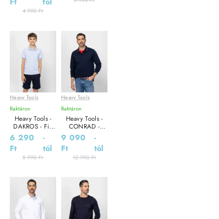
Ft
tól
8 990 Ft
4 990 Ft
Heavy Tools
Heavy Tools
Leárazás
Leárazás
Raktáron
Raktáron
Heavy Tools -
Heavy Tools -
DAKROS - Fiú
CONRAD -
póló
Galléros Férfi
6 290
-
9 090
-
póló
Ft
tól
Ft
tól
8 990 Ft
12 990 Ft