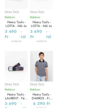
Heavy Tools
Heavy Tools
Leárazás
Leárazás
Raktáron
Raktáron
Heavy Tools -
Heavy Tools -
LOTTA - Női öv
LOTTA - Női öv
3 490
-
3 690
-
Ft
tól
Ft
tól
4 990 Ft
4 990 Ft
Heavy Tools
Heavy Tools
Leárazás
Leárazás
Raktáron
Raktáron
Heavy Tools -
Heavy Tools -
LAURENT - Férfi
DAKROS - Fiú
öv
póló
3 690
-
6 290 Ft