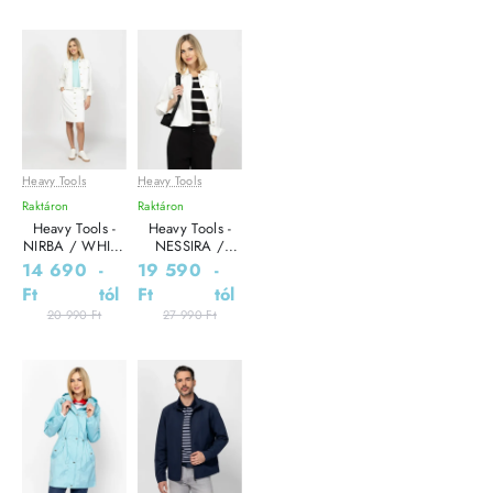
Heavy Tools
Heavy Tools
Leárazás
Leárazás
Raktáron
Raktáron
Heavy Tools -
Heavy Tools -
NIRBA / WHITE
NESSIRA /
- Női szoknya
WHITE - Női
14 690
-
19 590
-
dzseki
Ft
tól
Ft
tól
20 990 Ft
27 990 Ft