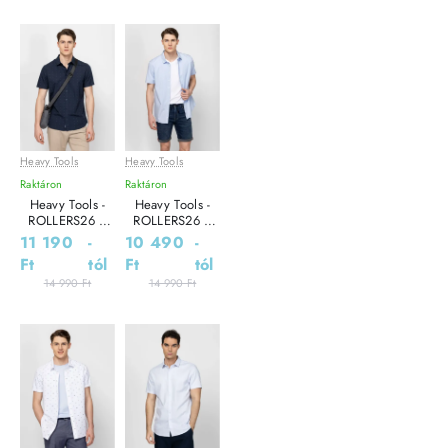
Heavy Tools
Heavy Tools
Leárazás
Leárazás
Raktáron
Raktáron
Heavy Tools -
Heavy Tools -
ROLLERS26 /
ROLLERS26 /
TRIANGLE -
PYRAMID - Férfi
11 190
-
10 490
-
Férfi ing
ing
Ft
tól
Ft
tól
14 990 Ft
14 990 Ft