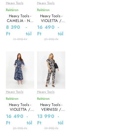
Heavy Tools
Heavy Tools
Leárazás
Leárazás
Raktáron
Raktáron
Outlet Ár
Heavy Tools -
Heavy Tools -
CAMELIA - Női
VIOLETTA /
póló
SUMMER - Női
8 390
-
16 490
-
ruha
Ft
tól
Ft
tól
11 990 Ft
21 990 Ft
Heavy Tools
Heavy Tools
Leárazás
Leárazás
Raktáron
Raktáron
Heavy Tools -
Heavy Tools -
VIOLETTA /
VERNISSI /
BLOOM - Női
BATIK - Női ruha
16 490
-
13 990
-
ruha
Ft
tól
Ft
tól
21 990 Ft
19 990 Ft