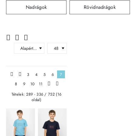
Nadrágok
Rövidnadrágok
|<
<
3
4
5
6
7
8
9
10
11
>
>|
Tételek: 289 - 336 / 752 (16
oldal)