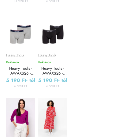
10 990 Ft
6 990 Ft
Heavy Tools
Heavy Tools
Leárazás
Leárazás
Raktáron
Raktáron
Heavy Tools -
Heavy Tools -
AWAXS26 -
AWAXS26 -
Férfi alsónadrág
Férfi alsónadrág
5 190 Ft
- tól
5 190 Ft
- tól
szett -2 db
szett -2 db
6 990 Ft
6 990 Ft