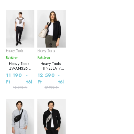
Heavy Tools
Heavy Tools
Leárazás
Leárazás
Raktáron
Raktáron
Heavy Tools -
Heavy Tools -
ZWANS26 /
TINELLA /
BLACK - Férfi
BLACK - Női
11 190
-
12 590
-
melegítő nadrág
pulóver
Ft
tól
Ft
tól
15 990 Ft
17 990 Ft