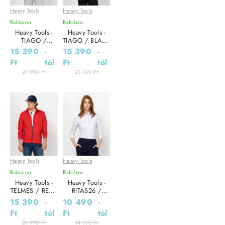
Heavy Tools
Heavy Tools
Leárazás
Leárazás
Raktáron
Raktáron
Heavy Tools -
Heavy Tools -
TIAGO /
TIAGO / BLACK
STRING - Férfi
- Férfi melegítő
15 390
-
15 390
-
melegítő
pulóver
Ft
tól
Ft
tól
pulóver
21 990 Ft
21 990 Ft
Heavy Tools
Heavy Tools
Leárazás
Leárazás
Raktáron
Raktáron
Heavy Tools -
Heavy Tools -
TELMES / RED -
RITAS26 /
Férfi melegítő
STRIPED - Női
15 390
-
10 490
-
pulóver
ing
Ft
tól
Ft
tól
21 990 Ft
14 990 Ft