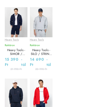
Heavy Tools
Heavy Tools
Leárazás
Leárazás
Raktáron
Raktáron
Heavy Tools -
Heavy Tools -
SIMOR /
SILO / STRING
MOONLIGHT -
- Férfi melegítő
15 390
-
14 690
-
Férfi melegítő
pulóver
Ft
tól
Ft
tól
pulóver
21 990 Ft
20 990 Ft