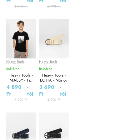
Ft
tól
Ft
tól
6 990 Ft
6 990 Ft
Heavy Tools
Heavy Tools
Leárazás
Leárazás
Raktáron
Raktáron
Heavy Tools -
Heavy Tools -
MABBY - Fiú
LOTTA - Női öv
póló
4 890
-
3 690
-
Ft
tól
Ft
tól
6 990 Ft
4 990 Ft