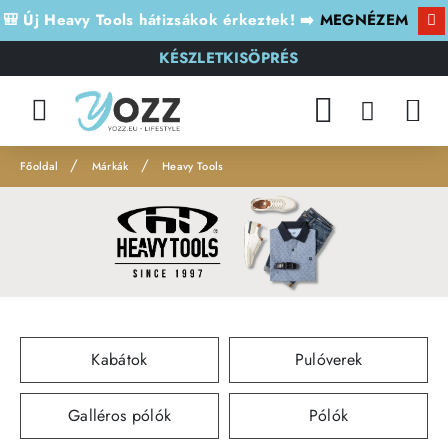
🎒 Új Heavy Tools hátizsákok érkeztek! ➡️
MEGNÉZEM
KÉSZLETKISÖPRÉS
Márkák
Heavy Tools
h
o
m
e
Kabátok
Pulóverek
Galléros pólók
Pólók