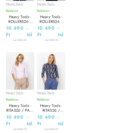
Heavy Tools
Heavy Tools
Leárazás
Leárazás
Raktáron
Raktáron
Heavy Tools -
Heavy Tools -
ROLLERS26 /
ROLLERS26 /
NAUTICAL -
LIGHTMESH -
10 490
-
10 490
-
Férfi ing
Férfi ing
Ft
tól
Ft
tól
14 990 Ft
14 990 Ft
Heavy Tools
Heavy Tools
Leárazás
Leárazás
Raktáron
Raktáron
Heavy Tools -
Heavy Tools -
RITAS26 / PALE
RITAS26 /
- Női ing
BLOSSOM - Női
10 490
-
10 490
-
ing
Ft
tól
Ft
tól
14 990 Ft
14 990 Ft