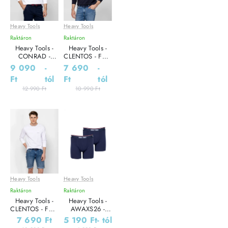
Heavy Tools
Heavy Tools
Leárazás
Leárazás
Raktáron
Raktáron
Heavy Tools -
Heavy Tools -
CONRAD -
CLENTOS - Férfi
Galléros Férfi
póló
9 090
-
7 690
-
póló
Ft
tól
Ft
tól
12 990 Ft
10 990 Ft
Heavy Tools
Heavy Tools
Leárazás
Leárazás
Raktáron
Raktáron
Heavy Tools -
Heavy Tools -
CLENTOS - Férfi
AWAXS26 -
póló
Férfi alsónadrág
7 690 Ft
5 190 Ft
- tól
szett -2 db