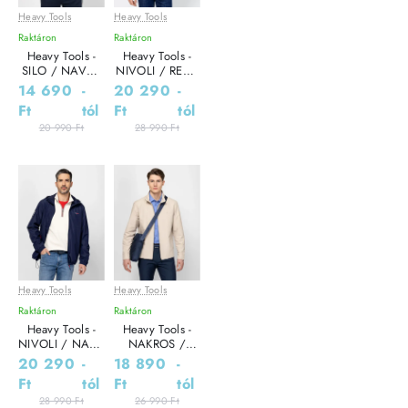
Heavy Tools
Heavy Tools
Leárazás
Leárazás
Raktáron
Raktáron
Heavy Tools -
Heavy Tools -
SILO / NAVY -
NIVOLI / RED -
Férfi melegítő
Férfi dzseki
14 690
-
20 290
-
pulóver
Ft
tól
Ft
tól
20 990 Ft
28 990 Ft
Heavy Tools
Heavy Tools
Leárazás
Leárazás
Raktáron
Raktáron
Heavy Tools -
Heavy Tools -
NIVOLI / NAVY
NAKROS /
- Férfi dzseki
SAND - Férfi
20 290
-
18 890
-
dzseki
Ft
tól
Ft
tól
28 990 Ft
26 990 Ft