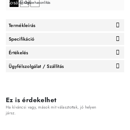
Kosárba
Kívánságlistára
Összehasonlítás
Termékleírás
Specifikáció
Értékelés
Ügyfélszolgálat / Szállítás
Ez is érdekelhet
Ha kíváncsi vagy, mások mit választottak, jó helyen
jársz.