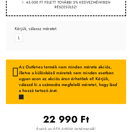
✨ 45.000 FT FELETT TOVÁBBI 5% KEDVEZMÉNYBEN
RÉSZESÜLSZ!
Kérjük, válassz méretet:
L
Az Outlet-es termék nem minden mérete akciós,
illetve a különböző méretek nem minden esetben
ugyan azon az akciós áron érhetőek el! Kérjük,
válaszd ki a számodra megfelelő méretet, hogy lásd
a hozzá tartozó árat.
22 990 Ft
Áraink az ÁFA értékét tartalmazzák!