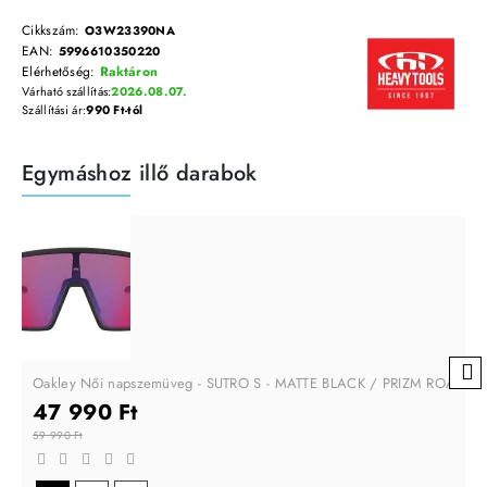
Cikkszám:
O3W23390NA
EAN:
5996610350220
Elérhetőség:
Raktáron
Várható szállítás:
2026.08.07.
Szállítási ár:
990 Ft-tól
Egymáshoz illő darabok
Oakley Női napszemüveg - SUTRO S - MATTE BLACK / PRIZM ROAD
47 990 Ft
59 990 Ft