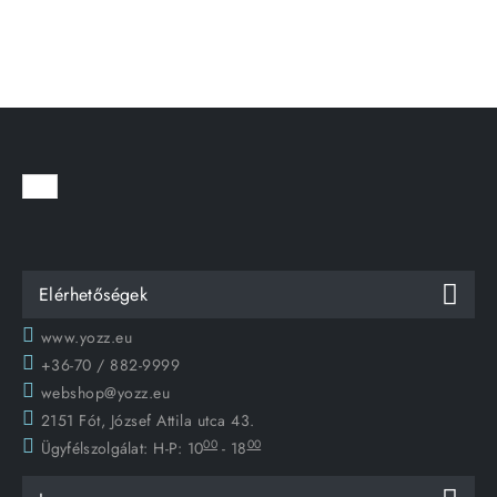
Elérhetőségek
www.yozz.eu
+36-70 / 882-9999
webshop@yozz.eu
2151 Fót, József Attila utca 43.
00
00
Ügyfélszolgálat:
H-P: 10
- 18