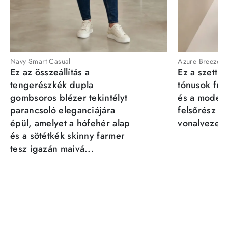
Navy Smart Casual
Azure Breeze
Ez az összeállítás a
Ez a szett a
tengerészkék dupla
tónusok fris
gombsoros blézer tekintélyt
és a moder
parancsoló eleganciájára
felsőrész st
épül, amelyet a hófehér alap
vonalvezeté
és a sötétkék skinny farmer
tesz igazán maivá...