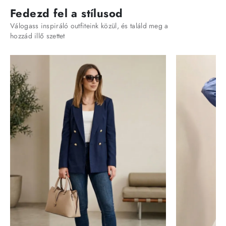
Fedezd fel a stílusod
Válogass inspiráló outfiteink közül, és találd meg a
hozzád illő szettet