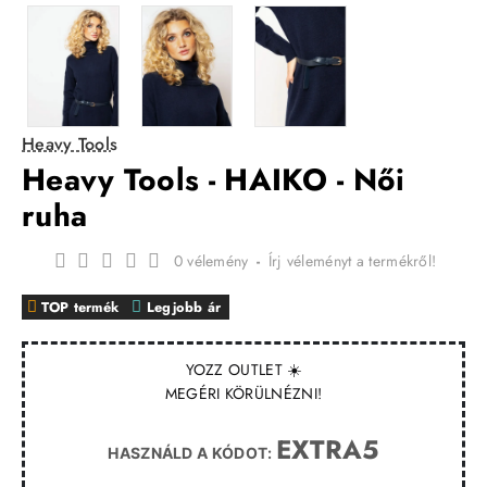
Heavy Tools
Heavy Tools - HAIKO - Női
ruha
0 vélemény
-
Írj véleményt a termékről!
TOP termék
Legjobb ár
YOZZ OUTLET ☀️
MEGÉRI KÖRÜLNÉZNI!
EXTRA5
HASZNÁLD A KÓDOT: