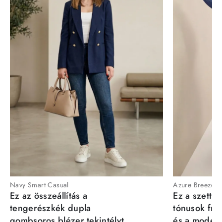
Navy Smart Casual
Azure Breeze
Ez az összeállítás a
Ez a szett a
tengerészkék dupla
tónusok fris
gombsoros blézer tekintélyt
és a moder