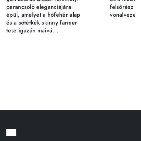
parancsoló eleganciájára
felsőrész st
épül, amelyet a hófehér alap
vonalvezeté
és a sötétkék skinny farmer
tesz igazán maivá...