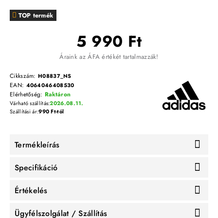
TOP termék
5 990 Ft
Áraink az ÁFA értékét tartalmazzák!
Cikkszám:
H08837_NS
EAN:
4064046408530
Elérhetőség:
Raktáron
Várható szállítás:
2026.08.11.
Szállítási ár:
990 Ft-tól
Termékleírás
Specifikáció
Értékelés
Ügyfélszolgálat / Szállítás